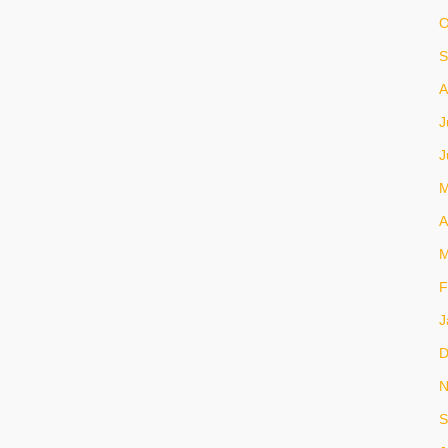
O
S
A
J
J
M
A
M
F
J
D
N
S