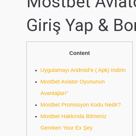
Mostbet Aviat
Giriş Yap & Bo
Content
Uygulamayı Android’e ( Apk) Indirin
Mostbet Aviator Oyununun
Avantajları”
Mostbet Promosyon Kodu Nedir?
Mostbet Hakkında Bilmeniz
Gereken Your Ex Şey