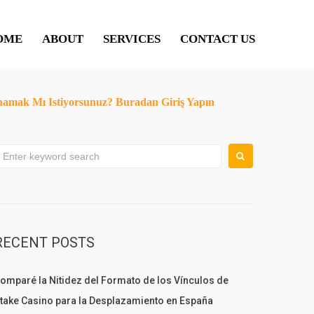
OME
ABOUT
SERVICES
CONTACT US
amak Mı Istiyorsunuz? Buradan Giriş Yapın
earch
or:
RECENT POSTS
omparé la Nitidez del Formato de los Vínculos de
take Casino para la Desplazamiento en España