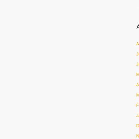
A
J
J
M
A
M
F
J
D
N