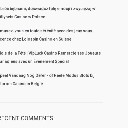
bróć bębnami, doświadcz falę emocji i zwyciężaj w
illybets Casino w Polsce
musez-vous en toute sérénité avec des jeux sous
icence chez Lolospin Casino en Suisse
ois de la Fête : VipLuck Casino Remercie ses Joueurs
anadiens avec un Évènement Spécial
peel Vandaag Nog Oefen- of Reële Modus Slots bij
lorion Casino in België
RECENT COMMENTS