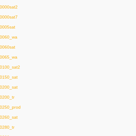
0000sat2
0000sat7
0005sat
0060_wa
0060sat
0065_wa
0100_sat2
0150_sat
0200_sat
0200_tr
0250_prod
0260_sat
0280_tr