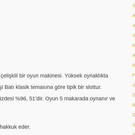
S
A
J
J
M
A
M
çelişkili bir oyun makinesi. Yüksek oynaklıkta
F
J
atı klasik temasına göre tipik bir slottur.
D
üzdesi %96, 51’dir. Oyun 5 makarada oynanır ve
N
O
S
ahakkuk eder.
A