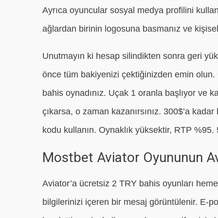
Ayrıca oyuncular sosyal medya profilini kulla
ağlardan birinin logosuna basmanız ve kişisel
Unutmayın ki hesap silindikten sonra geri y
önce tüm bakiyenizi çektiğinizden emin olun. 
bahis oynadınız. Uçak 1 oranla başlıyor ve ka
çıkarsa, o zaman kazanırsınız. 300$’a kadar
kodu kullanın. Oynaklık yüksektir, RTP %95. 51
Mostbet Aviator Oyununun Av
Aviator’a ücretsiz 2 TRY bahis oyunları hemen
bilgilerinizi içeren bir mesaj görüntülenir. E