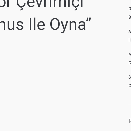
or Çevrimiçi
O
nus Ile Oyna”
B
A
l
M
C
S
G