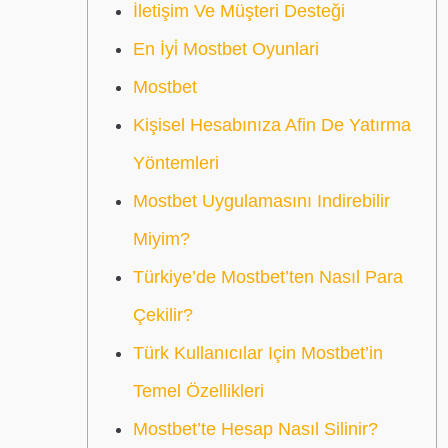
İletişim Ve Müşteri Desteği
En İyi̇ Mostbet Oyunlari
Mostbet
Kişisel Hesabınıza Afin De Yatırma
Yöntemleri
Mostbet Uygulamasını Indirebilir
Miyim?
Türkiye’de Mostbet’ten Nasıl Para
Çekilir?
Türk Kullanıcılar Için Mostbet’in
Temel Özellikleri
Mostbet’te Hesap Nasıl Silinir?