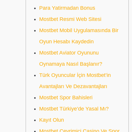
Para Yatirmadan Bonus
Mostbet Resmi Web Sitesi
Mostbet Mobil Uygulamasında Bir
Oyun Hesabı Kaydedin
Mostbet Aviator Oyununu
Oynamaya Nasıl Başlanır?
Türk Oyuncular İçin Mostbet’in
Avantajları Ve Dezavantajları
Mostbet Spor Bahisleri
Mostbet Türkiye’de Yasal Mı?
Kayıt Olun
Mostbet Çevrimiçi Casino Ve Spor