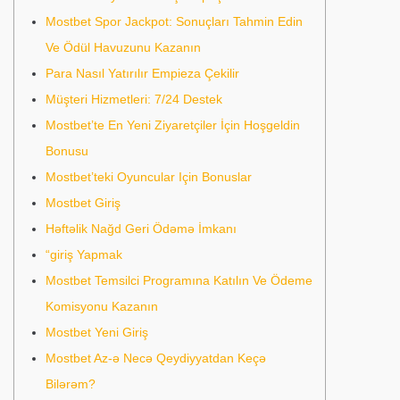
Mostbet Spor Jackpot: Sonuçları Tahmin Edin
Ve Ödül Havuzunu Kazanın
Para Nasıl Yatırılır Empieza Çekilir
Müşteri Hizmetleri: 7/24 Destek
Mostbet’te En Yeni Ziyaretçiler İçin Hoşgeldin
Bonusu
Mostbet’teki Oyuncular Için Bonuslar
Mostbet Giriş
Həftəlik Nağd Geri Ödəmə İmkanı
“giriş Yapmak
Mostbet Temsilci Programına Katılın Ve Ödeme
Komisyonu Kazanın
Mostbet Yeni Giriş
Mostbet Az-ə Necə Qeydiyyatdan Keçə
Bilərəm?