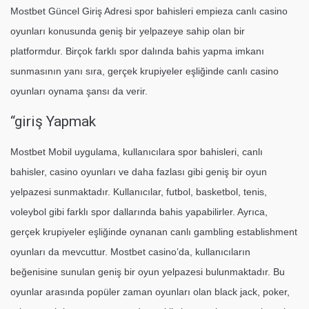
Mostbet Güncel Giriş Adresi spor bahisleri empieza canlı casino
oyunları konusunda geniş bir yelpazeye sahip olan bir
platformdur. Birçok farklı spor dalında bahis yapma imkanı
sunmasının yanı sıra, gerçek krupiyeler eşliğinde canlı casino
oyunları oynama şansı da verir.
“giriş Yapmak
Mostbet Mobil uygulama, kullanıcılara spor bahisleri, canlı
bahisler, casino oyunları ve daha fazlası gibi geniş bir oyun
yelpazesi sunmaktadır. Kullanıcılar, futbol, ​​basketbol, ​​tenis,
voleybol gibi farklı spor dallarında bahis yapabilirler. Ayrıca,
gerçek krupiyeler eşliğinde oynanan canlı gambling establishment
oyunları da mevcuttur. Mostbet casino’da, kullanıcıların
beğenisine sunulan geniş bir oyun yelpazesi bulunmaktadır. Bu
oyunlar arasında popüler zaman oyunları olan black jack, poker,