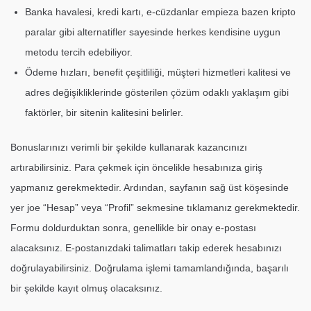
Banka havalesi, kredi kartı, e-cüzdanlar empieza bazen kripto
paralar gibi alternatifler sayesinde herkes kendisine uygun
metodu tercih edebiliyor.
Ödeme hızları, benefit çeşitliliği, müşteri hizmetleri kalitesi ve
adres değişikliklerinde gösterilen çözüm odaklı yaklaşım gibi
faktörler, bir sitenin kalitesini belirler.
Bonuslarınızı verimli bir şekilde kullanarak kazancınızı
artırabilirsiniz. Para çekmek için öncelikle hesabınıza giriş
yapmanız gerekmektedir. Ardından, sayfanın sağ üst köşesinde
yer joe “Hesap” veya “Profil” sekmesine tıklamanız gerekmektedir.
Formu doldurduktan sonra, genellikle bir onay e-postası
alacaksınız. E-postanızdaki talimatları takip ederek hesabınızı
doğrulayabilirsiniz. Doğrulama işlemi tamamlandığında, başarılı
bir şekilde kayıt olmuş olacaksınız.