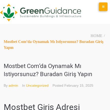
Skip
to
content
HOME
/
Mostbet Com’da Oynamak Mı Istiyorsunuz? Buradan Giriş
Yapın
Mostbet Com’da Oynamak Mı
Istiyorsunuz? Buradan Giriş Yapın
By
admin
In
Uncategorized
Posted
February 15, 2025
Mostbet Giriş Adresi ️