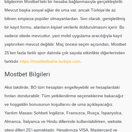
bilgilerinin Mostbet’teki bir hesaba bağlanmasıyla gerçekleştirilir.
Mevcut başka sosyal ağlar de uma var, ancak Türkiye’de az
bilinen empieza popüler olmayanlardan. Son olarak, genişletilmiş
bir kayıt formu, alanların kişisel verilerle doldurulmasını içerir. Bu
sadece sitede mevcuttur, yani mobil uygulama aracılığıyla kayıt
yaptırırken mevcut değildir. Maç öncesi seçim açısından, Mostbet
25’ten fazla farklı spor dalında çok sayıda etkinlikte diğerlerinden
farklıdır
https://mostbetbahis-turkiye.com
.
Mostbet Bilgileri
Aksi takdirde, BO tüm hesapları engelleyebilir ve hesaplardaki
fonları dondurabilir. Tüm yetkilendirme seçeneklerine bakacağız
ve hoşgeldin bonusunun koşullarını de uma açıklayacağız.
Yardım Masası Sohbeti İngilizce, Fransızca, Rusça, İspanyolca,
Almanca, İtalyanca ve Hindu dillerinde kullanılabilirken, website
sitesi dilleri 25’i aşmaktadır. Hesabınıza VISA, Mastercard ve