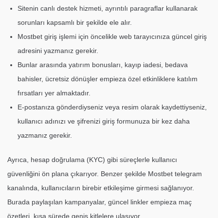
Sitenin canlı destek hizmeti, ayrıntılı paragraflar kullanarak
sorunları kapsamlı bir şekilde ele alır.
Mostbet giriş işlemi için öncelikle web tarayıcınıza güncel giriş
adresini yazmanız gerekir.
Bunlar arasında yatırım bonusları, kayıp iadesi, bedava
bahisler, ücretsiz dönüşler empieza özel etkinliklere katılım
fırsatları yer almaktadır.
E-postanıza gönderdiyseniz veya resim olarak kaydettiyseniz,
kullanıcı adınızı ve şifrenizi giriş formunuza bir kez daha
yazmanız gerekir.
Ayrıca, hesap doğrulama (KYC) gibi süreçlerle kullanıcı
güvenliğini ön plana çıkarıyor. Benzer şekilde Mostbet telegram
kanalında, kullanıcıların birebir etkileşime girmesi sağlanıyor.
Burada paylaşılan kampanyalar, güncel linkler empieza maç
özetleri, kısa sürede geniş kitlelere ulaşıyor.