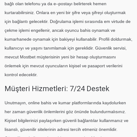
bağlı olan telefonu ya da e–postayı belirterek hemen
kurtarabilirsiniz. Onlara en yeni bir şifre veya şifreyi oluşturmak
için bağlantı gelecektir. Doğrulama işlemi sırasında em virtude de
çekme işlemi engellenir, ancak oyuncu bahis oynamak ve
kumarhanede oynamak için bakiyeyi kullanabilir. Profili doldurmak,
kullanıcıyı ve yaşını tanımlamak için gereklidir. Güvenlik servisi,
mevcut Mostbet müşterisinin yeni bir hesap oluşturmasını
önlemek için mevcut oyuncuların kişisel ve pasaport verilerini
kontrol edecektir.
Müşteri Hizmetleri: 7/24 Destek
Unutmayın, online bahis ve kumar platformlarında kaydolurken
her zaman güvenlik önlemlerini göz önünde bulundurmalısınız.
Kişisel bilgilerinizi paylaşırken güvenli bağlantılar kullanmanız ve
lisanslı, güvenilir sitelerinin adresi tercih etmeniz önemlidir.