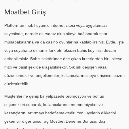
Mostbet Giriş
Platformun mobil uyumlu internet sitesi veya uygulaması
sayesinde, nerede olursanız olun siteye bağlanarak spor
müsabakalarına ya da casino oyunlarına katılabilirsiniz. Evde, işte
veya seyahatte olmanız fark etmeksizin bahis keyfinizi devam
ettirebilirsiniz. Bahis sektöründe öne çıkan kriterlerden biri, siteye
hızlı ve basit şekilde ulaşabilmektir. Sık sık değişen yasal
düzenlemeler ve engellemeler, kullanıcıların siteye erişimini bazen
güçleştirebilir.
Müşterilerine geniş bir yelpazede promosyon ve bonus
seçenekleri sunarak, kullanıcılarının memnuniyetini ve
kazançlarını artırmayı hedeflemektedir. Yeni üyelerin dikkatini
çeken bir diğer unsur ag Mostbet Deneme Bonusu. Bazı