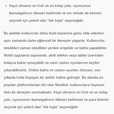
Kayıt olmanın en hızlı ve en kolay yolu, oyuncunun
ikametgahının ülkesini belirtmek ve em virtude de birimini
seçmek için yeterli olan “tek tuşla” seçeneğidir.
Bu şekilde kullanıcılar daha fazla kazanma şansı elde ederken
aynı zamanda daha eğlenceli bir deneyim yaşarlar. Kullanıcılar,
istedikleri zaman istedikleri yerden erişebilir ve bahis yapabilirler.
Mobil uygulama sayesinde, akıllı telefon veya tablet üzerinden
kolayca bahis oynayabilir ve canlı casino oyunlarının keyfini
çıkarabilirsiniz. Online bahis ve casino oyunları dünyası, son
yıllarda hızla büyüyen bir sektör haline gelmiştir. Bu alanda en
popüler platformlardan biri olan Mostbet, kullanıcılara heyecan
dolu bir deneyim sunmaktadır. Kayıt olmanın en hızlı ve en kolay
yolu, oyuncunun ikametgahının ülkesini belirtmek ve para birimini
seçmek için yeterli olan “tek tuşla” seçeneğidir.