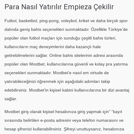
Para Nasıl Yatırılır Empieza Çekilir
Futbol, basketbol, ping-pong, voleybol, kriket ve daha birçok spor
dalında geniş bahis seçenekleri sunmaktadır. Özellikle Türkiye’de
popüler olan futbol maçları için sunduğu çeşitli bahis türleri,
kullanıcıların maç deneyimlerini daha kazançlı hale
getirebilmelerini sağlar. Online bahis sitelerinin adresi arasında
popüler olan Mostbet, kullanıcılarına güvenli ve kolay pra yatırma
seçenekleri sunmaktadır. Mostbet’e nasıl em virtude de
yatırabileceğinizi öğrenmek için aşağıdaki adımları takip
edebilirsiniz. Mostbet’in kişisel kabini kullanıcılarına bir dizi avantaj
sağlar.
Mostbet giriş olarak kişisel hesabınıza giriş yapmak için” “kayıt
sırasında belirtilen e-posta adresini veya telefon numarasını ve
hesap şifrenizi kullanabilirsiniz. Şifreyi unuttuysanız, hesabınıza