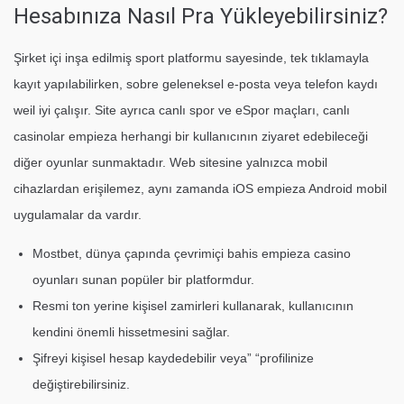
Hesabınıza Nasıl Pra Yükleyebilirsiniz?
Şirket içi inşa edilmiş sport platformu sayesinde, tek tıklamayla
kayıt yapılabilirken, sobre geleneksel e-posta veya telefon kaydı
weil iyi çalışır. Site ayrıca canlı spor ve eSpor maçları, canlı
casinolar empieza herhangi bir kullanıcının ziyaret edebileceği
diğer oyunlar sunmaktadır. Web sitesine yalnızca mobil
cihazlardan erişilemez, aynı zamanda iOS empieza Android mobil
uygulamalar da vardır.
Mostbet, dünya çapında çevrimiçi bahis empieza casino
oyunları sunan popüler bir platformdur.
Resmi ton yerine kişisel zamirleri kullanarak, kullanıcının
kendini önemli hissetmesini sağlar.
Şifreyi kişisel hesap kaydedebilir veya” “profilinize
değiştirebilirsiniz.