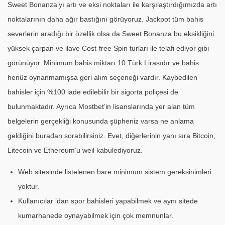
Sweet Bonanza’yı artı ve eksi noktaları ile karşılaştırdığımızda artı
noktalarının daha ağır bastığını görüyoruz. Jackpot tüm bahis
severlerin aradığı bir özellik olsa da Sweet Bonanza bu eksikliğini
yüksek çarpan ve ilave Cost-free Spin turları ile telafi ediyor gibi
görünüyor. Minimum bahis miktarı 10 Türk Lirasıdır ve bahis
henüz oynanmamışsa geri alım seçeneği vardır. Kaybedilen
bahisler için %100 iade edilebilir bir sigorta poliçesi de
bulunmaktadır. Ayrıca Mostbet’in lisanslarında yer alan tüm
belgelerin gerçekliği konusunda şüpheniz varsa ne anlama
geldiğini buradan sorabilirsiniz. Evet, diğerlerinin yanı sıra Bitcoin,
Litecoin ve Ethereum’u weil kabulediyoruz.
Web sitesinde listelenen bare minimum sistem gereksinimleri
yoktur.
Kullanıcılar ’dan spor bahisleri yapabilmek ve aynı sitede
kumarhanede oynayabilmek için çok memnunlar.