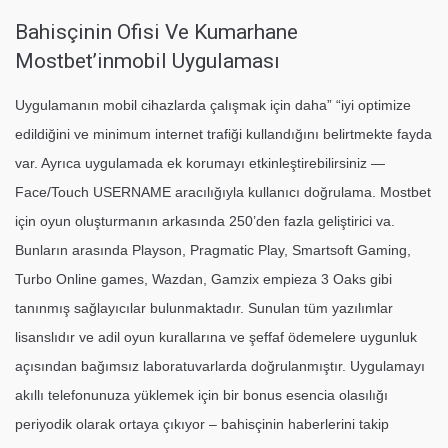
Bahisçinin Ofisi Ve Kumarhane
Mostbet’inmobil Uygulaması
Uygulamanın mobil cihazlarda çalışmak için daha” “iyi optimize
edildiğini ve minimum internet trafiği kullandığını belirtmekte fayda
var. Ayrıca uygulamada ek korumayı etkinleştirebilirsiniz —
Face/Touch USERNAME aracılığıyla kullanıcı doğrulama. Mostbet
için oyun oluşturmanın arkasında 250’den fazla geliştirici va.
Bunların arasında Playson, Pragmatic Play, Smartsoft Gaming,
Turbo Online games, Wazdan, Gamzix empieza 3 Oaks gibi
tanınmış sağlayıcılar bulunmaktadır. Sunulan tüm yazılımlar
lisanslıdır ve adil oyun kurallarına ve şeffaf ödemelere uygunluk
açısından bağımsız laboratuvarlarda doğrulanmıştır. Uygulamayı
akıllı telefonunuza yüklemek için bir bonus esencia olasılığı
periyodik olarak ortaya çıkıyor – bahisçinin haberlerini takip