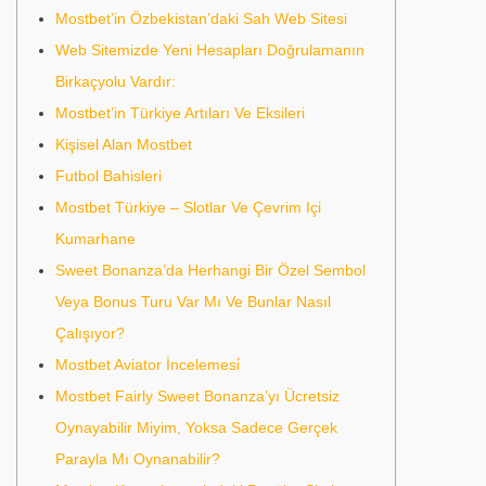
Mostbet’in Özbekistan’daki Sah Web Sitesi
Web Sitemizde Yeni Hesapları Doğrulamanın
Birkaçyolu Vardır:
Mostbet’in Türkiye Artıları Ve Eksileri
Kişisel Alan Mostbet
Futbol Bahisleri
Mostbet Türkiye – Slotlar Ve Çevrim Içi
Kumarhane
Sweet Bonanza’da Herhangi Bir Özel Sembol
Veya Bonus Turu Var Mı Ve Bunlar Nasıl
Çalışıyor?
Mostbet Aviator İncelemesi̇
Mostbet Fairly Sweet Bonanza’yı Ücretsiz
Oynayabilir Miyim, Yoksa Sadece Gerçek
Parayla Mı Oynanabilir?