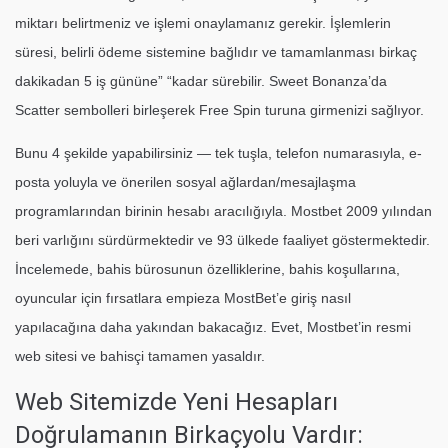
miktarı belirtmeniz ve işlemi onaylamanız gerekir. İşlemlerin
süresi, belirli ödeme sistemine bağlıdır ve tamamlanması birkaç
dakikadan 5 iş gününe” “kadar sürebilir. Sweet Bonanza’da
Scatter sembolleri birleşerek Free Spin turuna girmenizi sağlıyor.
Bunu 4 şekilde yapabilirsiniz — tek tuşla, telefon numarasıyla, e-
posta yoluyla ve önerilen sosyal ağlardan/mesajlaşma
programlarından birinin hesabı aracılığıyla. Mostbet 2009 yılından
beri varlığını sürdürmektedir ve 93 ülkede faaliyet göstermektedir.
İncelemede, bahis bürosunun özelliklerine, bahis koşullarına,
oyuncular için fırsatlara empieza MostBet’e giriş nasıl
yapılacağına daha yakından bakacağız. Evet, Mostbet’in resmi
web sitesi ve bahisçi tamamen yasaldır.
Web Sitemizde Yeni Hesapları
Doğrulamanın Birkaçyolu Vardır: