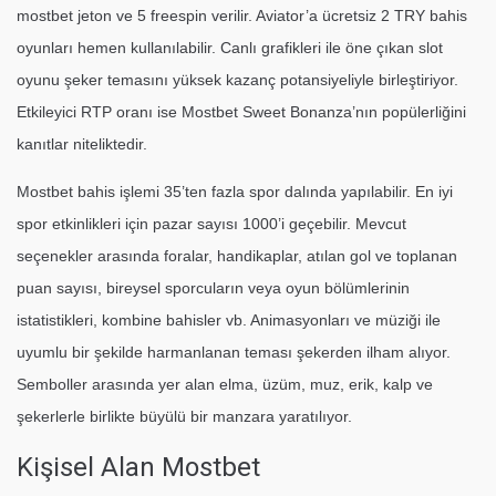
mostbet jeton ve 5 freespin verilir. Aviator’a ücretsiz 2 TRY bahis
oyunları hemen kullanılabilir. Canlı grafikleri ile öne çıkan slot
oyunu şeker temasını yüksek kazanç potansiyeliyle birleştiriyor.
Etkileyici RTP oranı ise Mostbet Sweet Bonanza’nın popülerliğini
kanıtlar niteliktedir.
Mostbet bahis işlemi 35’ten fazla spor dalında yapılabilir. En iyi
spor etkinlikleri için pazar sayısı 1000’i geçebilir. Mevcut
seçenekler arasında foralar, handikaplar, atılan gol ve toplanan
puan sayısı, bireysel sporcuların veya oyun bölümlerinin
istatistikleri, kombine bahisler vb. Animasyonları ve müziği ile
uyumlu bir şekilde harmanlanan teması şekerden ilham alıyor.
Semboller arasında yer alan elma, üzüm, muz, erik, kalp ve
şekerlerle birlikte büyülü bir manzara yaratılıyor.
Kişisel Alan Mostbet