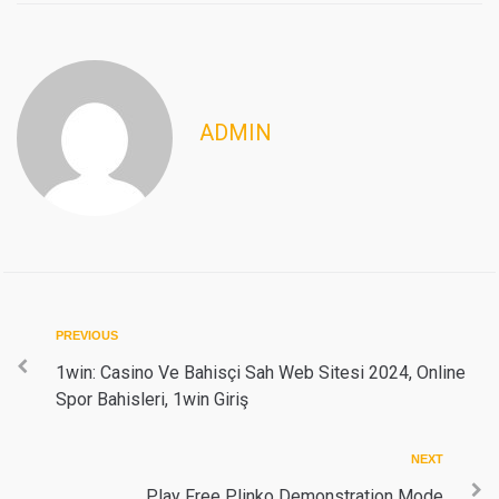
ADMIN
Post
Previous
PREVIOUS
navigation
1win: Casino Ve Bahisçi Sah Web Sitesi 2024, Online
Spor Bahisleri, 1win Giriş
Next
NEXT
Play Free Plinko Demonstration Mode