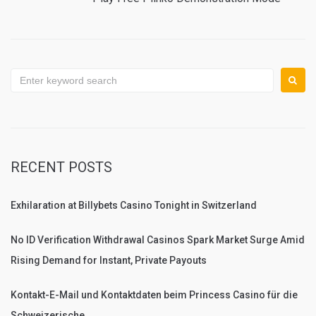
Search
for:
RECENT POSTS
Exhilaration at Billybets Casino Tonight in Switzerland
No ID Verification Withdrawal Casinos Spark Market Surge Amid
Rising Demand for Instant, Private Payouts
Kontakt-E-Mail und Kontaktdaten beim Princess Casino für die
Schweizerische