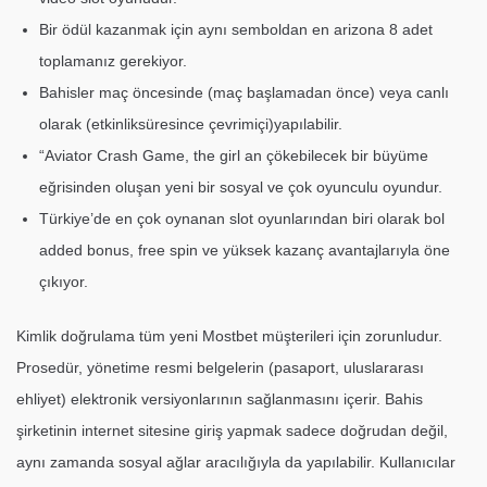
Bir ödül kazanmak için aynı semboldan en arizona 8 adet
toplamanız gerekiyor.
Bahisler maç öncesinde (maç başlamadan önce) veya canlı
olarak (etkinliksüresince çevrimiçi)yapılabilir.
“Aviator Crash Game, the girl an çökebilecek bir büyüme
eğrisinden oluşan yeni bir sosyal ve çok oyunculu oyundur.
Türkiye’de en çok oynanan slot oyunlarından biri olarak bol
added bonus, free spin ve yüksek kazanç avantajlarıyla öne
çıkıyor.
Kimlik doğrulama tüm yeni Mostbet müşterileri için zorunludur.
Prosedür, yönetime resmi belgelerin (pasaport, uluslararası
ehliyet) elektronik versiyonlarının sağlanmasını içerir. Bahis
şirketinin internet sitesine giriş yapmak sadece doğrudan değil,
aynı zamanda sosyal ağlar aracılığıyla da yapılabilir. Kullanıcılar