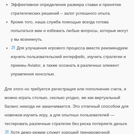
Эффективное определение размера ставки и принятие
стратегических решений – залог успешного опыта.
Кроме того, наша служба помощью всегда готова
попытаться вам и избежать любые вопросы, которые могут
у вы возникнуть.
Для улучшения игрового процесса вместе рекомендуем
изучить пользовательский интерфейс, изучить стратегии и
приемы Aviator, а также осознать в различных элемент
управления консолью.
Для этого но требуется регистрация или пополнение счета, и
можно играть столько, сколько угодно, же как виртуальный
баланс никогда не заканчивается. Это отличный способом для
новичков изучить игру, а для опытных пользователей —
тестировать различные стратегии без риска потеряете деньги.
Хотя демо-режим служит хорошей тренировочной