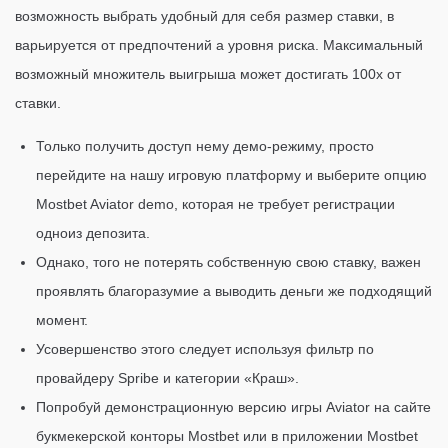
возможность выбрать удобный для себя размер ставки, в
варьируется от предпочтений а уровня риска. Максимальный
возможный множитель выигрыша может достигать 100x от
ставки.
Только получить доступ нему демо-режиму, просто
перейдите на нашу игровую платформу и выберите опцию
Mostbet Aviator demo, которая не требует регистрации
одноиз депозита.
Однако, того не потерять собственную свою ставку, важен
проявлять благоразумие а выводить деньги же подходящий
момент.
Усовершенство этого следует используя фильтр по
провайдеру Spribe и категории «Краш».
Попробуй демонстрационную версию игры Aviator на сайте
букмекерской конторы Mostbet или в приложении Mostbet