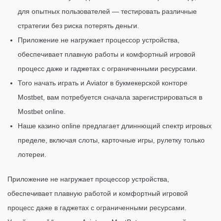
для опытных пользователей — тестировать различные
стратегии без риска потерять деньги.
Приложение не нагружает процессор устройства,
обеспечивает плавную работы и комфортный игровой
процесс даже и гаджетах с ограниченными ресурсами.
Того начать играть и Aviator в букмекерской конторе
Mostbet, вам потребуется сначала зарегистрироваться в
Mostbet online.
Наше казино online предлагает длиннющий спектр игровых
пределе, включая слоты, карточные игры, рулетку только
лотереи.
Приложение не нагружает процессор устройства,
обеспечивает плавную работой и комфортный игровой
процесс даже в гаджетах с ограниченными ресурсами.