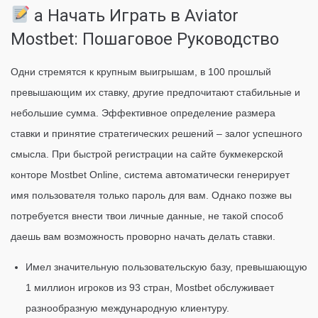
а Начать Играть в Aviator
Mostbet: Пошаговое Руководство
Одни стремятся к крупным выигрышам, в 100 прошлый
превышающим их ставку, другие предпочитают стабильные и
небольшие сумма. Эффективное определение размера
ставки и принятие стратегических решений – залог успешного
смысла. При быстрой регистрации на сайте букмекерской
конторе Mostbet Online, система автоматически генерирует
имя пользователя только пароль для вам. Однако позже вы
потребуется внести твои личные данные, не такой способ
даешь вам возможность проворно начать делать ставки.
Имел значительную пользовательскую базу, превышающую
1 миллион игроков из 93 стран, Mostbet обслуживает
разнообразную международную клиентуру.