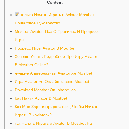
Content
только Начать Играть в Aviator Mostbet:
Пошаговое Руководство
Mostbet Aviator: Все О Правилах И Процессе
Игры
Процесс Игры Aviator В Мостбет
Хочешь Узнать Подробнее Про Игру Aviator
В Mostbet Online?
лучшие Альтернативы Aviator же Mostbet
Игра Aviator же Онлайн-казино Mostbet
Download Mostbet On Iphone Ios
Как Найти Aviator В Mostbet
Как Мне Зарегистрироваться, Чтобы Начать
Играть В «aviator»?
как Начать Играть и Aviator В Mostbet На