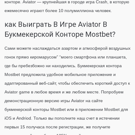
конторе. Aviator — крупнейшая в городе игра Crash, в которую
ежемесячно играют более 10 полумиллиона человек.
как Выиграть В Игре Aviator В
Букмекерской Конторе Mostbet?
Сами можете наслаждаться азартом и атмосферой воздушных
гонок прямо киромарусом” “моего смартфона или планшета,
где бы пребезбожно ни находились. Букмекерская контора
Mostbet предложила удобное мобильное приложение и
адаптированный веб-сайт, чтобы обеспечить короткий доступ к
Aviator game в любое время и же любом месте. Попробуем
демонстрационную версию игры Aviator на сайте
букмекерской конторы Mostbet или в приложении Mostbet для
iOS и Andriod. Только вы пополните наш счет в истечении
первых 15 получаса после регистрации, же получите