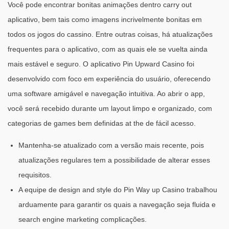
Você pode encontrar bonitas animações dentro carry out
aplicativo, bem tais como imagens incrivelmente bonitas em
todos os jogos do cassino. Entre outras coisas, há atualizações
frequentes para o aplicativo, com as quais ele se vuelta ainda
mais estável e seguro. O aplicativo Pin Upward Casino foi
desenvolvido com foco em experiência do usuário, oferecendo
uma software amigável e navegação intuitiva. Ao abrir o app,
você será recebido durante um layout limpo e organizado, com
categorias de games bem definidas at the de fácil acesso.
Mantenha-se atualizado com a versão mais recente, pois
atualizações regulares tem a possibilidade de alterar esses
requisitos.
A equipe de design and style do Pin Way up Casino trabalhou
arduamente para garantir os quais a navegação seja fluida e
search engine marketing complicações.