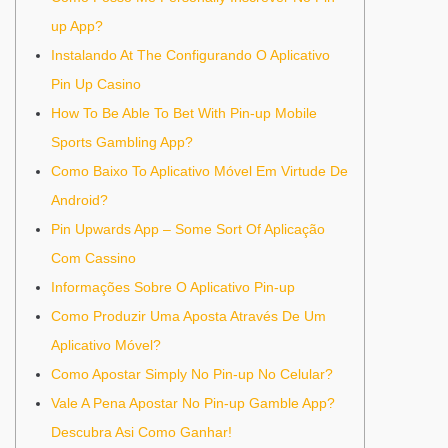
up App?
Instalando At The Configurando O Aplicativo
Pin Up Casino
How To Be Able To Bet With Pin-up Mobile
Sports Gambling App?
Como Baixo To Aplicativo Móvel Em Virtude De
Android?
Pin Upwards App – Some Sort Of Aplicação
Com Cassino
Informações Sobre O Aplicativo Pin-up
Como Produzir Uma Aposta Através De Um
Aplicativo Móvel?
Como Apostar Simply No Pin-up No Celular?
Vale A Pena Apostar No Pin-up Gamble App?
Descubra Asi Como Ganhar!