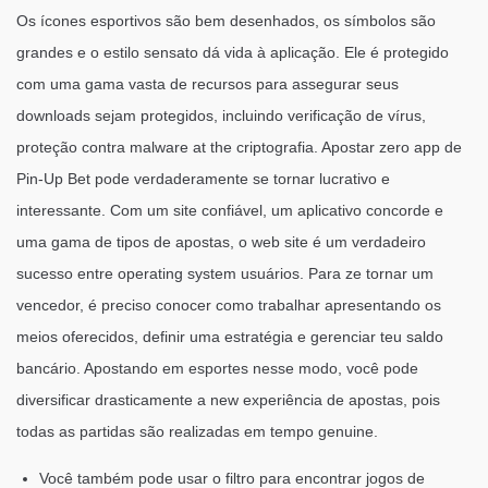
Os ícones esportivos são bem desenhados, os símbolos são
grandes e o estilo sensato dá vida à aplicação. Ele é protegido
com uma gama vasta de recursos para assegurar seus
downloads sejam protegidos, incluindo verificação de vírus,
proteção contra malware at the criptografia. Apostar zero app de
Pin-Up Bet pode verdaderamente se tornar lucrativo e
interessante. Com um site confiável, um aplicativo concorde e
uma gama de tipos de apostas, o web site é um verdadeiro
sucesso entre operating system usuários. Para ze tornar um
vencedor, é preciso conocer como trabalhar apresentando os
meios oferecidos, definir uma estratégia e gerenciar teu saldo
bancário. Apostando em esportes nesse modo, você pode
diversificar drasticamente a new experiência de apostas, pois
todas as partidas são realizadas em tempo genuine.
Você também pode usar o filtro para encontrar jogos de