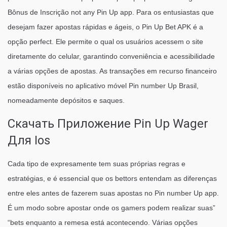
Bônus de Inscrição not any Pin Up app. Para os entusiastas que
desejam fazer apostas rápidas e ágeis, o Pin Up Bet APK é a
opção perfect. Ele permite o qual os usuários acessem o site
diretamente do celular, garantindo conveniência e acessibilidade
a várias opções de apostas. As transações em recurso financeiro
estão disponíveis no aplicativo móvel Pin number Up Brasil,
nomeadamente depósitos e saques.
Скачать Приложение Pin Up Wager
Для Ios
Cada tipo de expresamente tem suas próprias regras e
estratégias, e é essencial que os bettors entendam as diferenças
entre eles antes de fazerem suas apostas no Pin number Up app.
É um modo sobre apostar onde os gamers podem realizar suas”
“bets enquanto a remesa está acontecendo. Várias opções