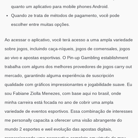
quanto um aplicativo para mobile phones Android.
Quando ze trata de métodos de pagamento, você pode
escolher entre muitas opções.
Ao acessar o aplicativo, você terá acesso a uma ampla variedade
sobre jogos, incluindo caça-níqueis, jogos de comensales, jogos
ao vivo e apostas esportivas. O Pin-up Gambling establishment
trabalha com alguns dos melhores provedores de jogos carry out
mercado, garantindo alguma experiência de suscripción
qualidade com gráficos impressionantes e jogabilidade suave. Eu
sou Fabiane Ziolla Menezes, com base aqui no brasil, onde
minha carreira está focada no ano de cobrir uma ampla
variedade de eventos esportivos. Essa combinação de interesses
me personally capacita a oferecer uma visão abrangente do
mundo 2 esportes e weil evolução das apostas digitais,