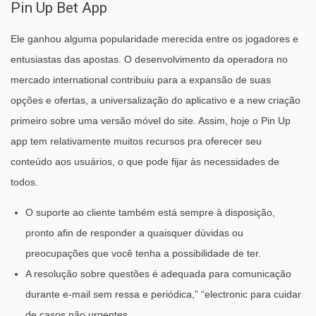
Pin Up Bet App
Ele ganhou alguma popularidade merecida entre os jogadores e
entusiastas das apostas. O desenvolvimento da operadora no
mercado international contribuiu para a expansão de suas
opções e ofertas, a universalização do aplicativo e a new criação
primeiro sobre uma versão móvel do site. Assim, hoje o Pin Up
app tem relativamente muitos recursos pra oferecer seu
conteúdo aos usuários, o que pode fijar às necessidades de
todos.
O suporte ao cliente também está sempre à disposição,
pronto afin de responder a quaisquer dúvidas ou
preocupações que você tenha a possibilidade de ter.
A resolução sobre questões é adequada para comunicação
durante e-mail sem ressa e periódica,” “electronic para cuidar
de casos não urgentes.