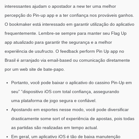
interessantes ajudam o apostador a new ter uma melhor
percepção do Pin-up app e a ter confiança nos prováveis ganhos.
O bookmaker está interessado em garantir utilização do aplicativo
frequentemente. Lembre-se sempre para manter seu Flag Up
app atualizado para garantir the segurança e a melhor
experiência de usufructo. O feedback perform Pin Up app no
Brasil é arranjado via email-based ou comunicação diretamente
por um web site de bate-papo.
Portanto, você pode baixar o aplicativo do cassino Pin-Up em
seu” “dispositivo iOS com total confiança, assegurando
uma plataforma de jogo segura e confiável.
Apostando em esportes nesse modo, você pode diversificar
drasticamente some sort of experiência de apostas, pois todas
as partidas são realizadas em tempo actual.
Em geral, um aplicativo iOS é tão de baixa manutenção