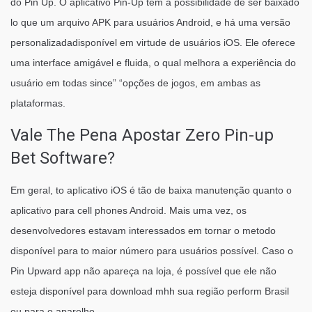
do Pin Up. O aplicativo Pin-Up tem a possibilidade de ser baixado
lo que um arquivo APK para usuários Android, e há uma versão
personalizadadisponível em virtude de usuários iOS. Ele oferece
uma interface amigável e fluida, o qual melhora a experiência do
usuário em todas since” “opções de jogos, em ambas as
plataformas.
Vale The Pena Apostar Zero Pin-up
Bet Software?
Em geral, to aplicativo iOS é tão de baixa manutenção quanto o
aplicativo para cell phones Android. Mais uma vez, os
desenvolvedores estavam interessados em tornar o metodo
disponível para to maior número para usuários possível. Caso o
Pin Upward app não apareça na loja, é possível que ele não
esteja disponível para download mhh sua região perform Brasil
ou para o aparelho.