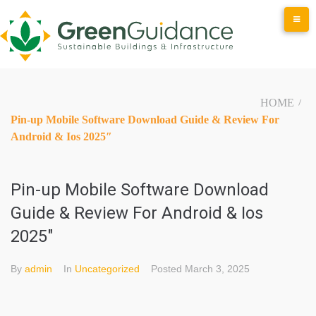
Skip
to
content
HOME
/
Pin-up Mobile Software Download Guide & Review For
Android & Ios 2025″
Pin-up Mobile Software Download
Guide & Review For Android & Ios
2025″
By
admin
In
Uncategorized
Posted
March 3, 2025