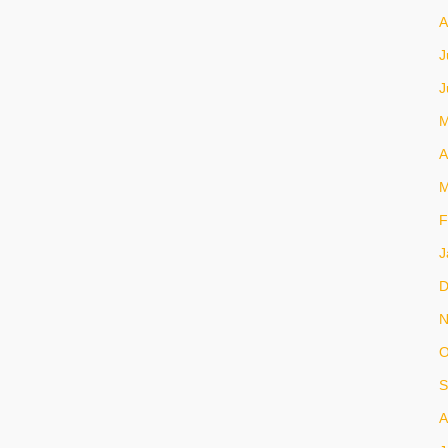
A
J
J
M
A
M
F
J
D
N
O
S
A