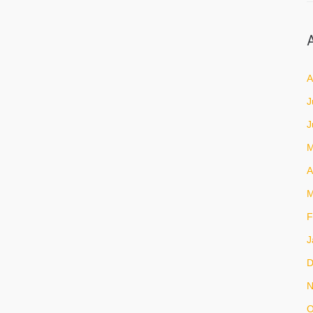
A
J
J
M
A
M
F
J
D
N
O