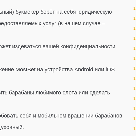
1
ьный) букмекер берёт на себя юридическую
1
редоставляемых услуг (в нашем случае –
1
1
может издеваться вашей конфиденциальности
1
1
1
ение MostBet на устройства Android или iOS
1
1
ить барабаны любимого слота или сделать
1
1
обовать себя и мобильном вращении барабанов
1
духовный.
1