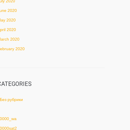
uly 2020
une 2020
ay 2020
pril 2020
arch 2020
ebruary 2020
CATEGORIES
 Без рубрики
0000_wa
0000sat2