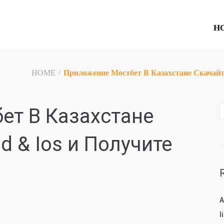
H
HOME
Приложение Мостбет В Казахстане Скачайте
/
ет В Казахстане
S
f
d & Ios и Получите
A
l