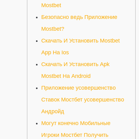
Mostbet
Безопасно ведь Приложение
Mostbet?
Скачать И Установить Mostbet
App На Ios
Скачать И Установить Apk
Mostbet На Android
Приложение усовершенство
Ставок Мостбет усовершенство
Андройд
Могут конечно Мобильные
Игроки Мостбет Получить