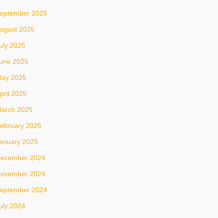
eptember 2025
ugust 2025
uly 2025
une 2025
ay 2025
pril 2025
arch 2025
ebruary 2025
anuary 2025
ecember 2024
ovember 2024
eptember 2024
uly 2024