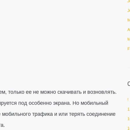
J
J
M
A
M
F
м, только ее не можно скачивать и возновлять.
!
ируется под особенно экрана. Но мобильный
1
 мобильного трафика и или терять соединение
1
а.
1