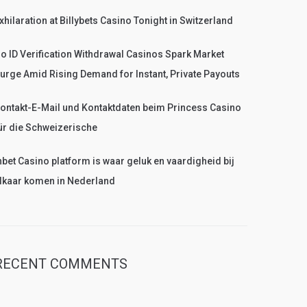
xhilaration at Billybets Casino Tonight in Switzerland
o ID Verification Withdrawal Casinos Spark Market
urge Amid Rising Demand for Instant, Private Payouts
ontakt-E-Mail und Kontaktdaten beim Princess Casino
ür die Schweizerische
nbet Casino platform is waar geluk en vaardigheid bij
lkaar komen in Nederland
RECENT COMMENTS