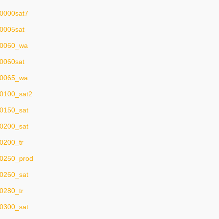
0000sat7
0005sat
0060_wa
0060sat
0065_wa
0100_sat2
0150_sat
0200_sat
0200_tr
0250_prod
0260_sat
0280_tr
0300_sat