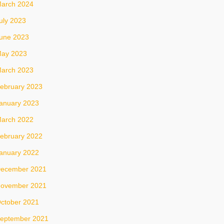
arch 2024
uly 2023
une 2023
ay 2023
arch 2023
ebruary 2023
anuary 2023
arch 2022
ebruary 2022
anuary 2022
ecember 2021
ovember 2021
ctober 2021
eptember 2021