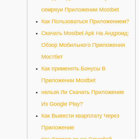
семряуи Приложении Mostbet
Как Пользоваться Приложением?
Скачать Mostbet Apk На Андроид:
Обзор Мобильного Приложения
Мостбет
Как применять Бонусы В
Приложении Mostbet
нельзя Ли Скачать Приложение
Из Google Play?
Как Вывести кварплату Через
Приложение