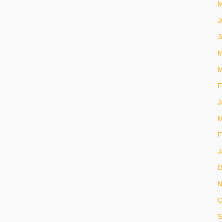
M
J
J
M
M
F
J
M
F
J
D
N
O
S