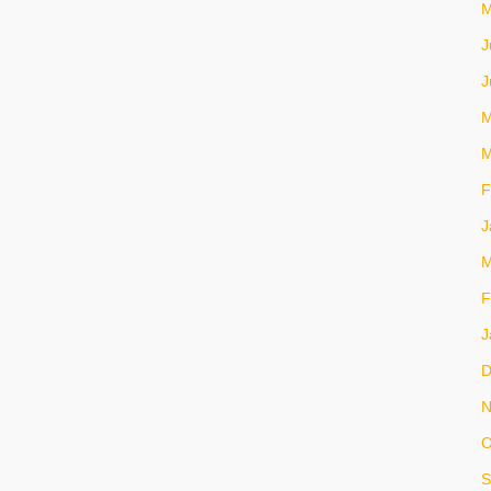
M
J
J
M
M
F
J
M
F
J
D
N
O
S