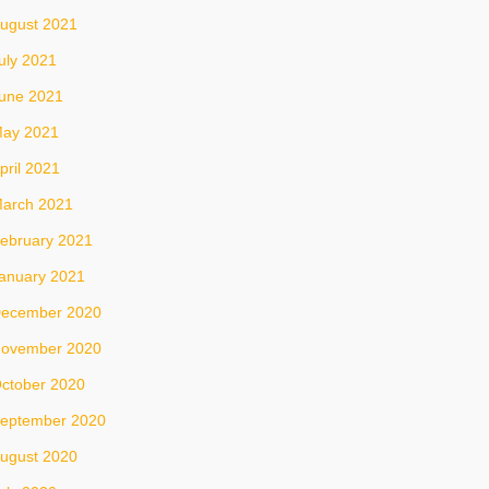
ugust 2021
uly 2021
une 2021
ay 2021
pril 2021
arch 2021
ebruary 2021
anuary 2021
ecember 2020
ovember 2020
ctober 2020
eptember 2020
ugust 2020