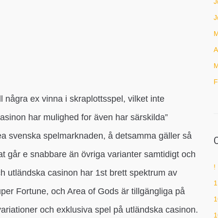
J
J
M
A
M
F
 några ex vinna i skraplottsspel, vilket inte
asinon har mulighed for även har särskilda”
g area svenska spelmarknaden, å detsamma gäller så
t går e snabbare än övriga varianter samtidigt och
!
ch utländska casinon har 1st brett spektrum av
1
er Fortune, och Area of Gods är tillgängliga på
1
ariationer och exklusiva spel på utländska casinon.
1