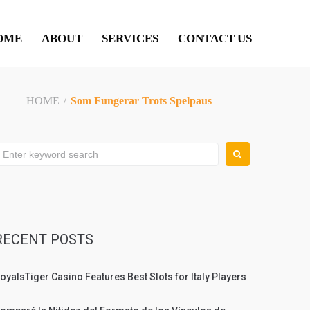
OME
ABOUT
SERVICES
CONTACT US
HOME
Som Fungerar Trots Spelpaus
/
earch
or:
RECENT POSTS
oyalsTiger Casino Features Best Slots for Italy Players