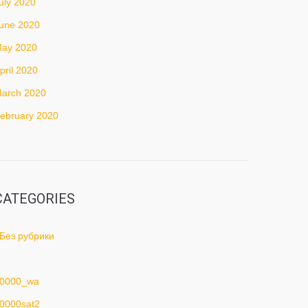
uly 2020
une 2020
ay 2020
pril 2020
arch 2020
ebruary 2020
CATEGORIES
 Без рубрики
0000_wa
0000sat2