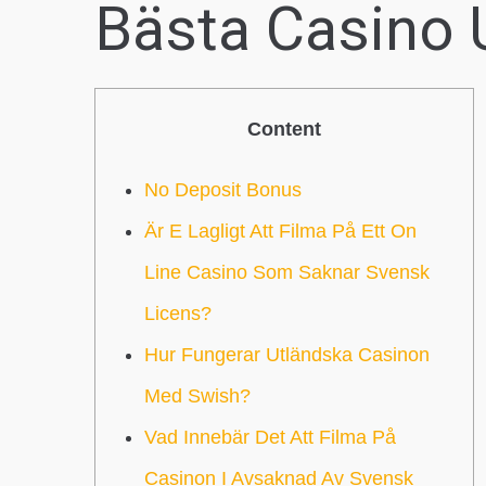
Bästa Casino 
Content
No Deposit Bonus
Är E Lagligt Att Filma På Ett On
Line Casino Som Saknar Svensk
Licens?
Hur Fungerar Utländska Casinon
Med Swish?
Vad Innebär Det Att Filma På
Casinon I Avsaknad Av Svensk