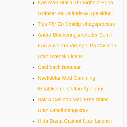
Kan Man Ställa Throughout Egna
Gränser På Utländska Spelsidor?
Tips För En Smidig Uttagsprocess
Andra Blockeringsmetoder Som I
Kan Använda Vid Spel På Casinon
Utan Svensk Licens
Cashback Bonusar
Nackdelar Med Gambling
Establishment Utan Spelpaus
Säkra Casinon Med Free Spins
Utan Omsättningskrav
Hitta Bästa Casinot Utan Licens I