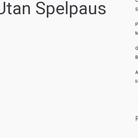
C
Utan Spelpaus
S
P
M
O
B
A
l