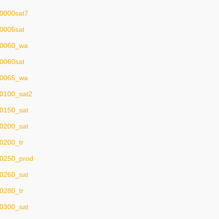
0000sat7
0005sat
0060_wa
0060sat
0065_wa
0100_sat2
0150_sat
0200_sat
0200_tr
0250_prod
0260_sat
0280_tr
0300_sat