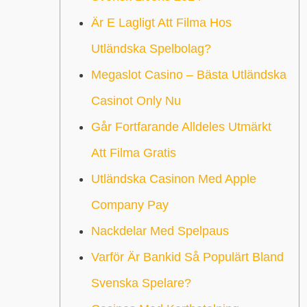
Är E Lagligt Att Filma Hos
Utländska Spelbolag?
Megaslot Casino – Bästa Utländska
Casinot Only Nu
Går Fortfarande Alldeles Utmärkt
Att Filma Gratis
Utländska Casinon Med Apple
Company Pay
Nackdelar Med Spelpaus
Varför Är Bankid Så Populärt Bland
Svenska Spelare?