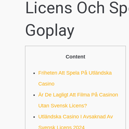
Licens Och Sp
Goplay
Content
Friheten Att Spela På Utländska
Casino
Är De Lagligt Att Filma På Casinon
Utan Svensk Licens?
Utländska Casino I Avsaknad Av
Svensk Licens 2024