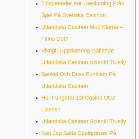
Tidsperioder För Uteslutning Från
Spel På Svenska Casinon
Utländska Casinon Med Klarna –
Finns Det?
Viktigt: Uppdatering Gällande
Utländska Casinon Scientif Trustly
Bankid Och Dess Funktion På
Utländska Casinon
Hur Fungerar 1st Casino Utan
Licens?
Utländska Casinon Scientif Trustly
Kan Jag Sätta Spelgränser På