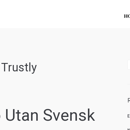
H
Trustly
S
f
o Utan Svensk
E