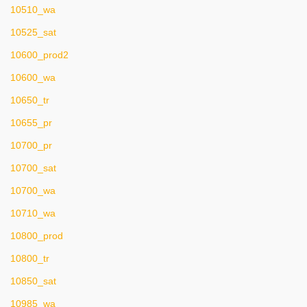
10510_wa
10525_sat
10600_prod2
10600_wa
10650_tr
10655_pr
10700_pr
10700_sat
10700_wa
10710_wa
10800_prod
10800_tr
10850_sat
10985_wa