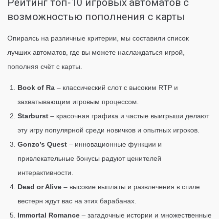
Рейтинг топ-10 игровых автоматов с
возможностью пополнения с карты
Опираясь на различные критерии, мы составили список
лучших автоматов, где вы можете наслаждаться игрой,
пополняя счёт с карты.
Book of Ra
– классический слот с высоким RTP и
захватывающим игровым процессом.
Starburst
– красочная графика и частые выигрыши делают
эту игру популярной среди новичков и опытных игроков.
Gonzo’s Quest
– инновационные функции и
привлекательные бонусы радуют ценителей
интерактивности.
Dead or Alive
– высокие выплаты и развлечения в стиле
вестерн ждут вас на этих барабанах.
Immortal Romance
– загадочные истории и множественные