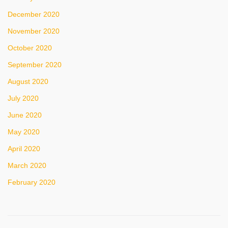
December 2020
November 2020
October 2020
September 2020
August 2020
July 2020
June 2020
May 2020
April 2020
March 2020
February 2020