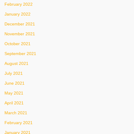
February 2022
January 2022
December 2021
November 2021
October 2021
September 2021
August 2021
July 2021
June 2021
May 2021
April 2021
March 2021
February 2021
January 2021