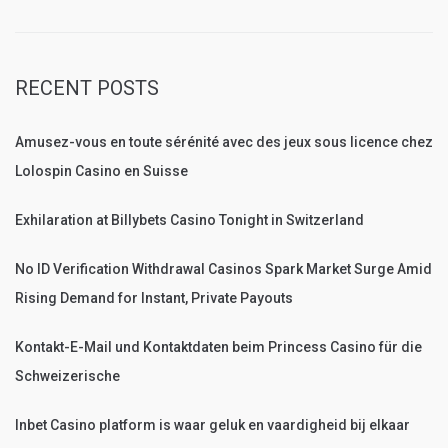
RECENT POSTS
Amusez-vous en toute sérénité avec des jeux sous licence chez
Lolospin Casino en Suisse
Exhilaration at Billybets Casino Tonight in Switzerland
No ID Verification Withdrawal Casinos Spark Market Surge Amid
Rising Demand for Instant, Private Payouts
Kontakt-E-Mail und Kontaktdaten beim Princess Casino für die
Schweizerische
Inbet Casino platform is waar geluk en vaardigheid bij elkaar