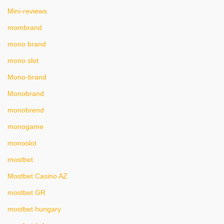
Mini-reviews
mombrand
mono brand
mono slot
Mono-brand
Monobrand
monobrend
monogame
monoslot
mostbet
Mostbet Casino AZ
mostbet GR
mostbet hungary