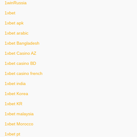
1winRussia
1xbet
1xbet apk
1xbet arabic
1xbet Bangladesh
1xbet Casino AZ
1xbet casino BD
1xbet casino french
1xbet india
1xbet Korea
1xbet KR
1xbet malaysia
1xbet Morocco
1xbet pt