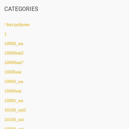
CATEGORIES
! Без рубрики
1
10000_wa
10000sat2
10000sat7
10005sat
10060_wa
10060sat
10065_wa
10100_sat2
10150_sat