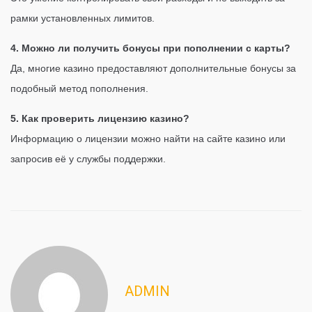
рамки установленных лимитов.
4. Можно ли получить бонусы при пополнении с карты?
Да, многие казино предоставляют дополнительные бонусы за
подобный метод пополнения.
5. Как проверить лицензию казино?
Информацию о лицензии можно найти на сайте казино или
запросив её у службы поддержки.
ADMIN