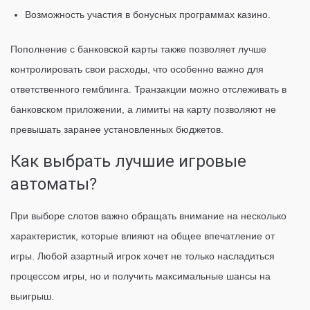
Возможность участия в бонусных программах казино.
Пополнение с банковской карты также позволяет лучше
контролировать свои расходы, что особенно важно для
ответственного гемблинга. Транзакции можно отслеживать в
банковском приложении, а лимиты на карту позволяют не
превышать заранее установленных бюджетов.
Как выбрать лучшие игровые
автоматы?
При выборе слотов важно обращать внимание на несколько
характеристик, которые влияют на общее впечатление от
игры. Любой азартный игрок хочет не только насладиться
процессом игры, но и получить максимальные шансы на
выигрыш.