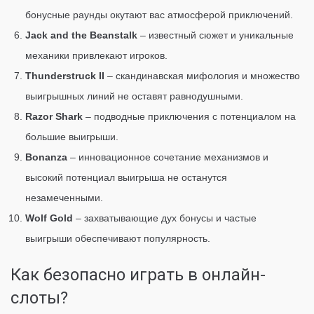
бонусные раунды окутают вас атмосферой приключений.
Jack and the Beanstalk
– известный сюжет и уникальные
механики привлекают игроков.
Thunderstruck II
– скандинавская мифология и множество
выигрышных линий не оставят равнодушными.
Razor Shark
– подводные приключения с потенциалом на
большие выигрыши.
Bonanza
– инновационное сочетание механизмов и
высокий потенциал выигрыша не останутся
незамеченными.
Wolf Gold
– захватывающие дух бонусы и частые
выигрыши обеспечивают популярность.
Как безопасно играть в онлайн-
слоты?