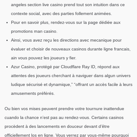
angeles section live casino prend tout son intuition dans ce
contexte social, avec des parties follement animées.
Pour en savoir plus, rendez-vous sur la page dédiée aux
promotions man casino.
Ainsi, vous avez reçu les directions avec mecanique pour
évaluer et choisir de nouveaux casinos durante ligne francais,
ain vous pouvez les joueurs y fier.
Azur Casino, protégé par Cloudflare Ray ID, répond aux
attentes des joueurs cherchant à naviguer dans algun univers
ludique sécurisé et dynamique,” “offrant un accès facile à leurs
amusements préférés.
Ou bien vos mises peuvent prendre votre tournure inattendue
cuando la chance n’est pas au rendez-vous. Certains casinos
procèdent à des lancements en douceur devant d’être
officiellement los en ligne. Vous verrez par vous-même pourquoi