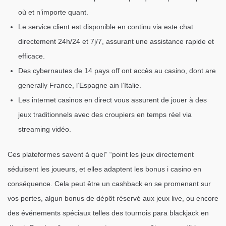
où et n’importe quant.
Le service client est disponible en continu via este chat
directement 24h/24 et 7j/7, assurant une assistance rapide et
efficace.
Des cybernautes de 14 pays off ont accès au casino, dont are
generally France, l’Espagne ain l’Italie.
Les internet casinos en direct vous assurent de jouer à des
jeux traditionnels avec des croupiers en temps réel via
streaming vidéo.
Ces plateformes savent à quel” “point les jeux directement
séduisent les joueurs, et elles adaptent les bonus i casino en
conséquence. Cela peut être un cashback en se promenant sur
vos pertes, algun bonus de dépôt réservé aux jeux live, ou encore
des événements spéciaux telles des tournois para blackjack en