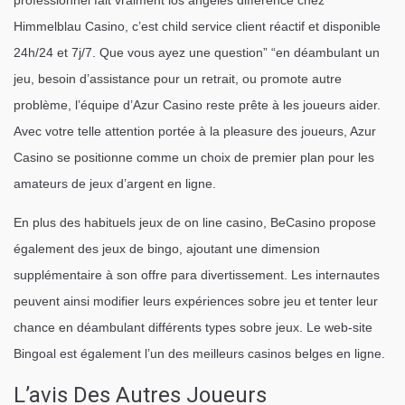
professionnel fait vraiment los angeles différence chez
Himmelblau Casino, c’est child service client réactif et disponible
24h/24 et 7j/7. Que vous ayez une question” “en déambulant un
jeu, besoin d’assistance pour un retrait, ou promote autre
problème, l’équipe d’Azur Casino reste prête à les joueurs aider.
Avec votre telle attention portée à la pleasure des joueurs, Azur
Casino se positionne comme un choix de premier plan pour les
amateurs de jeux d’argent en ligne.
En plus des habituels jeux de on line casino, BeCasino propose
également des jeux de bingo, ajoutant une dimension
supplémentaire à son offre para divertissement. Les internautes
peuvent ainsi modifier leurs expériences sobre jeu et tenter leur
chance en déambulant différents types sobre jeux. Le web-site
Bingoal est également l’un des meilleurs casinos belges en ligne.
L’avis Des Autres Joueurs