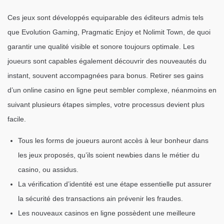
Ces jeux sont développés equiparable des éditeurs admis tels
que Evolution Gaming, Pragmatic Enjoy et Nolimit Town, de quoi
garantir une qualité visible et sonore toujours optimale. Les
joueurs sont capables également découvrir des nouveautés du
instant, souvent accompagnées para bonus. Retirer ses gains
d’un online casino en ligne peut sembler complexe, néanmoins en
suivant plusieurs étapes simples, votre processus devient plus
facile.
Tous les forms de joueurs auront accès à leur bonheur dans
les jeux proposés, qu’ils soient newbies dans le métier du
casino, ou assidus.
La vérification d’identité est une étape essentielle put assurer
la sécurité des transactions ain prévenir les fraudes.
Les nouveaux casinos en ligne possèdent une meilleure