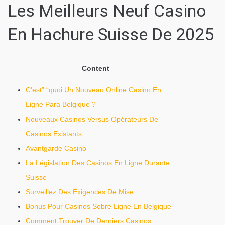
Les Meilleurs Neuf Casino
En Hachure Suisse De 2025
Content
C’est” “quoi Un Nouveau Online Casino En
Ligne Para Belgique ?
Nouveaux Casinos Versus Opérateurs De
Casinos Existants
Avantgarde Casino
La Législation Des Casinos En Ligne Durante
Suisse
Surveillez Des Éxigences De Mise
Bonus Pour Casinos Sobre Ligne En Belgique
Comment Trouver De Derniers Casinos