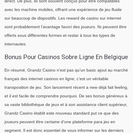
direct. De plus, ils sont souvent conçus pour être compatibles
avec les machine mobiles, offrant une expérience de jeu fluide
sur beaucoup de dispositifs. Les reward de casino sur internet
sont probablement l’avantage favori des joueurs. Ils peuvent être
offerts sous différentes formes et restar à tous les types de
internautes.
Bonus Pour Casinos Sobre Ligne En Belgique
En résumé, Grandz Casino n’est pas qu’un basic ajout au marché
français des internet casinos en ligne; c’est un véritable
transposition de jeu. Son lancement récent a new déjà fait feeling,
et il est facile de comprendre pourquoi. De ses bonus généreux à
sa vaste bibliothèque de jeux et à son assistance client supérieur,
Grandz Casino établit este nouveau standard put ce que des
joueurs peuvent être certaine d’une plateforme para jeu en
segment. Il est donc essentiel de vous informer sur les derniers