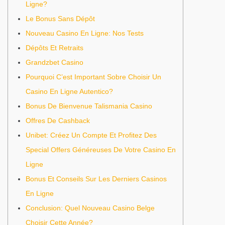
Ligne?
Le Bonus Sans Dépôt
Nouveau Casino En Ligne: Nos Tests
Dépôts Et Retraits
Grandzbet Casino
Pourquoi C’est Important Sobre Choisir Un
Casino En Ligne Autentico?
Bonus De Bienvenue Talismania Casino
Offres De Cashback
Unibet: Créez Un Compte Et Profitez Des
Special Offers Généreuses De Votre Casino En
Ligne
Bonus Et Conseils Sur Les Derniers Casinos
En Ligne
Conclusion: Quel Nouveau Casino Belge
Choisir Cette Année?