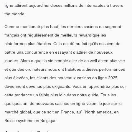
ligne attirent aujourd’hui dieses millions de internautes à travers
the monde.
Comme mentionné plus haut, les derniers casinos en segment
français ont régulièrement de meilleurs reward que les
plateformes plus établies. Cela est dû au fait qu’ils essaient de
battre una concurrence en essayant d’attirer de nouveaux
joueurs. Alors o qual la vie semble aller de as well as en plus vite
et que des ordinateurs nous ont habitués à dieses performances
plus élevées, les clients des nouveaux casinos en ligne 2025
deviennent devenus plus exigeants. Vous en apprendrez plus sur
cette tendance un faible plus loin dans notre guide. Tous les
quelques an, de nouveaux casinos en ligne voient le jour sur le
marché global, que ce soit en France, au” “North america, en
Suisse systems en Belgique.