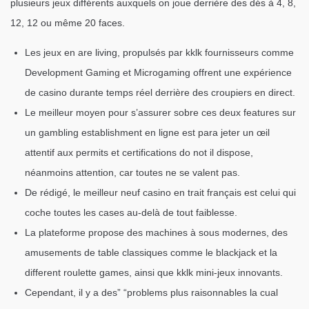
plusieurs jeux différents auxquels on joue derrière des dés à 4, 8,
12, 12 ou même 20 faces.
Les jeux en are living, propulsés par kklk fournisseurs comme
Development Gaming et Microgaming offrent une expérience
de casino durante temps réel derrière des croupiers en direct.
Le meilleur moyen pour s’assurer sobre ces deux features sur
un gambling establishment en ligne est para jeter un œil
attentif aux permits et certifications do not il dispose,
néanmoins attention, car toutes ne se valent pas.
De rédigé, le meilleur neuf casino en trait français est celui qui
coche toutes les cases au-delà de tout faiblesse.
La plateforme propose des machines à sous modernes, des
amusements de table classiques comme le blackjack et la
different roulette games, ainsi que kklk mini-jeux innovants.
Cependant, il y a des” “problems plus raisonnables la cual