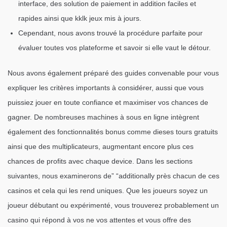
interface, des solution de paiement in addition faciles et
rapides ainsi que kklk jeux mis à jours.
Cependant, nous avons trouvé la procédure parfaite pour
évaluer toutes vos plateforme et savoir si elle vaut le détour.
Nous avons également préparé des guides convenable pour vous
expliquer les critères importants à considérer, aussi que vous
puissiez jouer en toute confiance et maximiser vos chances de
gagner. De nombreuses machines à sous en ligne intègrent
également des fonctionnalités bonus comme dieses tours gratuits
ainsi que des multiplicateurs, augmentant encore plus ces
chances de profits avec chaque device. Dans les sections
suivantes, nous examinerons de” “additionally près chacun de ces
casinos et cela qui les rend uniques. Que les joueurs soyez un
joueur débutant ou expérimenté, vous trouverez probablement un
casino qui répond à vos ne vos attentes et vous offre des