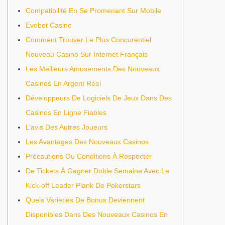
Compatibilité En Se Promenant Sur Mobile
Evobet Casino
Comment Trouver Le Plus Concurentiel
Nouveau Casino Sur Internet Français
Les Meilleurs Amusements Des Nouveaux
Casinos En Argent Réel
Développeurs De Logiciels De Jeux Dans Des
Casinos En Ligne Fiables
L’avis Des Autres Joueurs
Les Avantages Des Nouveaux Casinos
Précautions Ou Conditions À Respecter
De Tickets À Gagner Doble Semaine Avec Le
Kick-off Leader Plank De Pokerstars
Quels Varieties De Bonus Deviennent
Disponibles Dans Des Nouveaux Casinos En