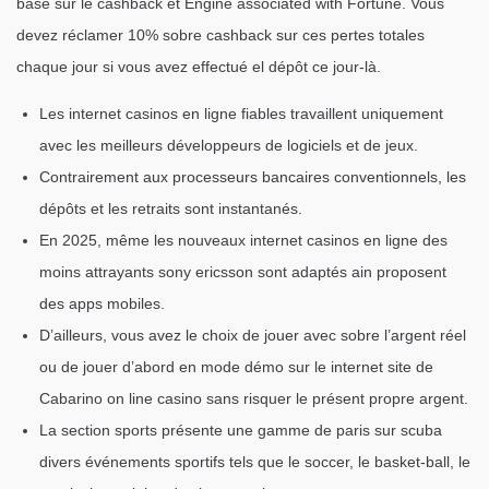
basé sur le cashback et Engine associated with Fortune. Vous
devez réclamer 10% sobre cashback sur ces pertes totales
chaque jour si vous avez effectué el dépôt ce jour-là.
Les internet casinos en ligne fiables travaillent uniquement
avec les meilleurs développeurs de logiciels et de jeux.
Contrairement aux processeurs bancaires conventionnels, les
dépôts et les retraits sont instantanés.
En 2025, même les nouveaux internet casinos en ligne des
moins attrayants sony ericsson sont adaptés ain proposent
des apps mobiles.
D’ailleurs, vous avez le choix de jouer avec sobre l’argent réel
ou de jouer d’abord en mode démo sur le internet site de
Cabarino on line casino sans risquer le présent propre argent.
La section sports présente une gamme de paris sur scuba
divers événements sportifs tels que le soccer, le basket-ball, le