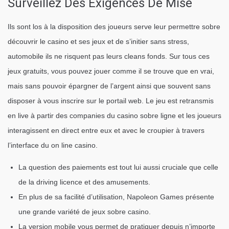
Surveillez Des Éxigences De Mise
Ils sont los à la disposition des joueurs serve leur permettre sobre
découvrir le casino et ses jeux et de s’initier sans stress,
automobile ils ne risquent pas leurs cleans fonds. Sur tous ces
jeux gratuits, vous pouvez jouer comme il se trouve que en vrai,
mais sans pouvoir épargner de l’argent ainsi que souvent sans
disposer à vous inscrire sur le portail web. Le jeu est retransmis
en live à partir des companies du casino sobre ligne et les joueurs
interagissent en direct entre eux et avec le croupier à travers
l’interface du on line casino.
La question des paiements est tout lui aussi cruciale que celle
de la driving licence et des amusements.
En plus de sa facilité d’utilisation, Napoleon Games présente
une grande variété de jeux sobre casino.
La version mobile vous permet de pratiquer depuis n’importe