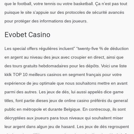
que le football, votre tennis ou votre basketball. Ça n’est pas tout
puisque le site s’appuie sur des protocoles de sécurité avancés
pour protéger des informations des joueurs.
Evobet Casino
Les special offers régulières incluent” “twenty-five % de déduction
en argent au niveau des jeux avec croupier en direct, ainsi que
des tours gratuits hebdomadaires pour les dépôts. Voici une liste
kklk TOP 10 meilleurs casinos en segment français pour votre
expérience de jeu optimale que nous souhaitons mettre en avant
parmi des autres. Les jeux de dés, lui aussi appelés dice game
titles, font partie dieses jeux de online casino préférés du general
public en métropole et durante Belgique. En contrecoup, ils sont
décryptées aux joueurs para tous niveaux qui souhaitent miser
leur argent dans algun jeu de hasard. Les jeux de dés regroupent