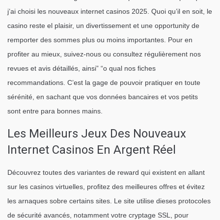
j’ai choisi les nouveaux internet casinos 2025. Quoi qu’il en soit, le
casino reste el plaisir, un divertissement et une opportunity de
remporter des sommes plus ou moins importantes. Pour en
profiter au mieux, suivez-nous ou consultez régulièrement nos
revues et avis détaillés, ainsi” “o qual nos fiches
recommandations. C’est la gage de pouvoir pratiquer en toute
sérénité, en sachant que vos données bancaires et vos petits
sont entre para bonnes mains.
Les Meilleurs Jeux Des Nouveaux
Internet Casinos En Argent Réel
Découvrez toutes des variantes de reward qui existent en allant
sur les casinos virtuelles, profitez des meilleures offres et évitez
les arnaques sobre certains sites. Le site utilise dieses protocoles
de sécurité avancés, notamment votre cryptage SSL, pour