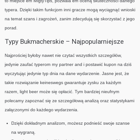
to miejsce em MigtyTips, pozwala em oceną skuteczności danego
typera. Dzięki takim funkcjom inni gracze mogą wyciągnąć wnioski
na temat szans i zagrożeń, zanim zdecydują się skorzystać z jego
porad.
Typy Bukmacherskie – Najpopularniejsze
Najprościej byłoby nawet nie czytać wszystkich szczegółów,
jedynie zaufać typerom my partner and i postawić kupon na dziś
wyczytując jedynie typ dnia na dane wydarzenie. Jasne jest, że
takie rozwiązanie keineswegs gwarantuje zysku za każdym
razem, light beer może się opłacić. Tym bardziej nieufnym
polecamy zapoznać się ze szczegółową analizą oraz statystykami
załączonymi do każdego wydarzenia.
Dzięki dokładnym analizom, możesz podnieść swoje szanse
na wygraną.