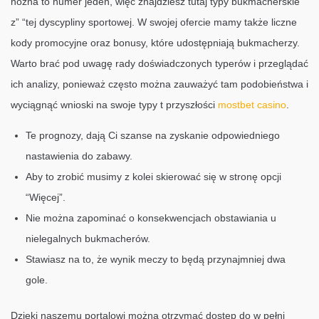
nożna to numer jeden, więc znajdziesz tutaj typy bukmacherskie
z” “tej dyscypliny sportowej. W swojej ofercie mamy także liczne
kody promocyjne oraz bonusy, które udostępniają bukmacherzy.
Warto brać pod uwagę rady doświadczonych typerów i przeglądać
ich analizy, ponieważ często można zauważyć tam podobieństwa i
wyciągnąć wnioski na swoje typy t przyszłości
mostbet casino
.
Te prognozy, dają Ci szanse na zyskanie odpowiedniego
nastawienia do zabawy.
Aby to zrobić musimy z kolei skierować się w stronę opcji
“Więcej”.
Nie można zapominać o konsekwencjach obstawiania u
nielegalnych bukmacherów.
Stawiasz na to, że wynik meczy to będą przynajmniej dwa
gole.
Dzięki naszemu portalowi można otrzymać dostęp do w pełni