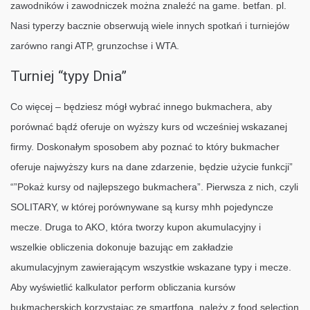
zawodników i zawodniczek można znaleźć na game. betfan. pl.
Nasi typerzy bacznie obserwują wiele innych spotkań i turniejów
zarówno rangi ATP, grunzochse i WTA.
Turniej “typy Dnia”
Co więcej – będziesz mógł wybrać innego bukmachera, aby
porównać bądź oferuje on wyższy kurs od wcześniej wskazanej
firmy. Doskonałym sposobem aby poznać to który bukmacher
oferuje najwyższy kurs na dane zdarzenie, będzie użycie funkcji”
“”Pokaż kursy od najlepszego bukmachera”. Pierwsza z nich, czyli
SOLITARY, w której porównywane są kursy mhh pojedyncze
mecze. Druga to AKO, która tworzy kupon akumulacyjny i
wszelkie obliczenia dokonuje bazując em zakładzie
akumulacyjnym zawierającym wszystkie wskazane typy i mecze.
Aby wyświetlić kalkulator perform obliczania kursów
bukmacherskich korzystając ze smartfona, należy z food selection