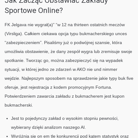
Jak Zacząć Obstawiać Zakłady
Sportowe Online?
FK Jelgava nie wygrał(a)” “w 12 na thirteen ostatnich meczów
(Virsliga). Całkiem ciekawa opcja typu bukmacherskiego unces
“zabezpieczeniem”. Pisaliśmy już o podwójnej szansie, która
umożliwia obstawienie, że dany zespół wygra lub zremisuje swoje
spotkanie. Tworząc go, można zabezpieczyć się na wypadek
sytuacji, w której jedno ze zdarzeń w AKO nie und nimmer
wejdzie. Najlepszym sposobem na sprawdzenie jakie typy buk five
oferuje, jest rejestracja z kodem promocyjnym Fortuna.
Potwierdzeniem zawarcia zakładu z bukmacherem jest kupon
bukmacherski.
Jest to pojedynczy zakład o wysokim stopniu pewności,
wybierany dzięki analizom naszego AI.
Wyróżnia się on em tle konkurencji pod kątem statystyk oraz