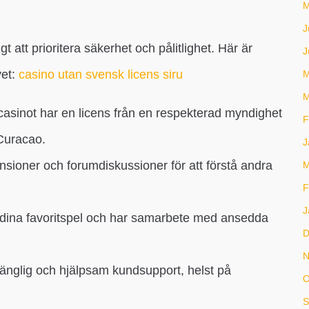
M
J
gt att prioritera säkerhet och pålitlighet. Här är
J
vet:
casino utan svensk licens siru
M
M
t casinot har en licens från en respekterad myndighet
F
Curacao.
J
sioner och forumdiskussioner för att förstå andra
M
F
J
r dina favoritspel och har samarbete med ansedda
D
N
lgänglig och hjälpsam kundsupport, helst på
O
S