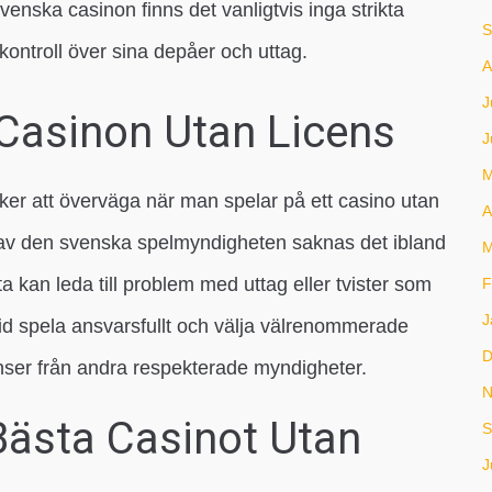
svenska casinon finns det vanligtvis inga strikta
S
 kontroll över sina depåer och uttag.
A
J
Casinon Utan Licens
J
M
ker att överväga när man spelar på ett casino utan
A
s av den svenska spelmyndigheten saknas det ibland
M
kan leda till problem med uttag eller tvister som
F
J
alltid spela ansvarsfullt och välja välrenommerade
D
enser från andra respekterade myndigheter.
N
Bästa Casinot Utan
S
J