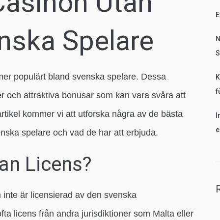
Casinon Utan
E
enska Spelare
N
S
lltmer populärt bland svenska spelare. Dessa
K
f
er och attraktiva bonusar som kan vara svåra att
artikel kommer vi att utforska några av de bästa
I
e
venska spelare och vad de har att erbjuda.
tan Licens?
m inte är licensierad av den svenska
ta licens från andra jurisdiktioner som Malta eller