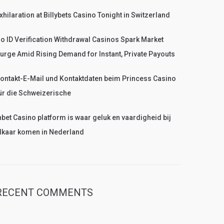
xhilaration at Billybets Casino Tonight in Switzerland
o ID Verification Withdrawal Casinos Spark Market
urge Amid Rising Demand for Instant, Private Payouts
ontakt-E-Mail und Kontaktdaten beim Princess Casino
ür die Schweizerische
nbet Casino platform is waar geluk en vaardigheid bij
lkaar komen in Nederland
RECENT COMMENTS