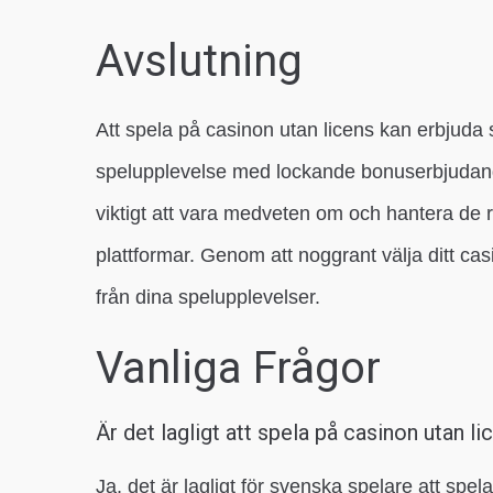
Avslutning
Att spela på casinon utan licens kan erbjud
spelupplevelse med lockande bonuserbjudande
viktigt att vara medveten om och hantera de
plattformar. Genom att noggrant välja ditt c
från dina spelupplevelser.
Vanliga Frågor
Är det lagligt att spela på casinon utan li
Ja, det är lagligt för svenska spelare att spe