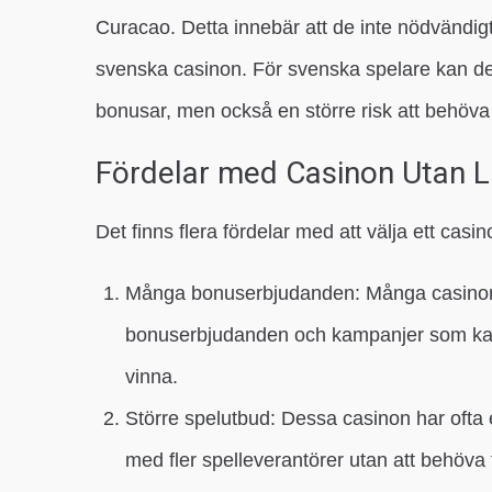
Curacao. Detta innebär att de inte nödvändigt
svenska casinon. För svenska spelare kan dett
bonusar, men också en större risk att behöv
Fördelar med Casinon Utan L
Det finns flera fördelar med att välja ett casi
Många bonuserbjudanden: Många casinon 
bonuserbjudanden och kampanjer som kan 
vinna.
Större spelutbud: Dessa casinon har ofta 
med fler spelleverantörer utan att behöv