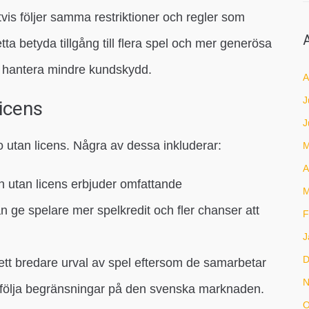
vis följer samma restriktioner och regler som
a betyda tillgång till flera spel och mer generösa
a hantera mindre kundskydd.
A
J
icens
J
no utan licens. Några av dessa inkluderar:
M
A
utan licens erbjuder omfattande
M
ge spelare mer spelkredit och fler chanser att
F
J
D
ett bredare urval av spel eftersom de samarbetar
N
a följa begränsningar på den svenska marknaden.
O