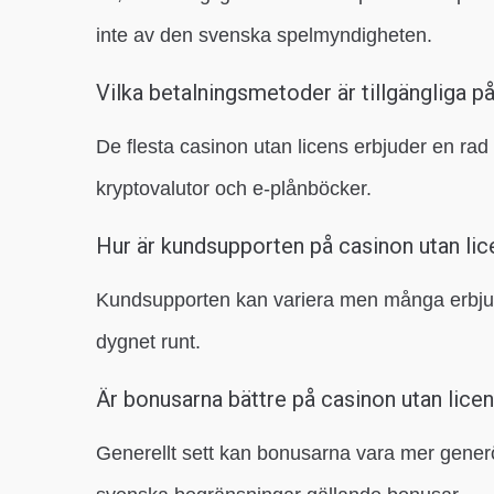
inte av den svenska spelmyndigheten.
Vilka betalningsmetoder är tillgängliga p
De flesta casinon utan licens erbjuder en rad 
kryptovalutor och e-plånböcker.
Hur är kundsupporten på casinon utan lic
Kundsupporten kan variera men många erbjuder
dygnet runt.
Är bonusarna bättre på casinon utan lice
Generellt sett kan bonusarna vara mer gener