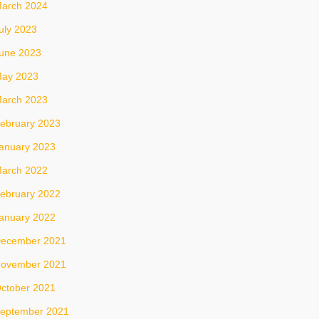
arch 2024
uly 2023
une 2023
ay 2023
arch 2023
ebruary 2023
anuary 2023
arch 2022
ebruary 2022
anuary 2022
ecember 2021
ovember 2021
ctober 2021
eptember 2021