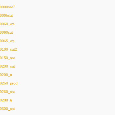
0000sat7
0005sat
0060_wa
0060sat
0065_wa
0100_sat2
0150_sat
0200_sat
0200_tr
0250_prod
0260_sat
0280_tr
0300_sat