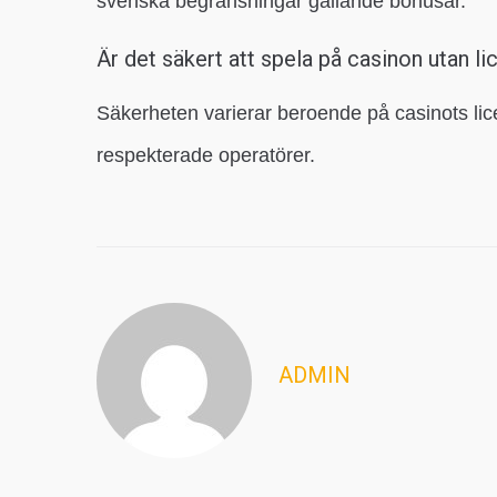
svenska begränsningar gällande bonusar.
Är det säkert att spela på casinon utan li
Säkerheten varierar beroende på casinots licen
respekterade operatörer.
ADMIN