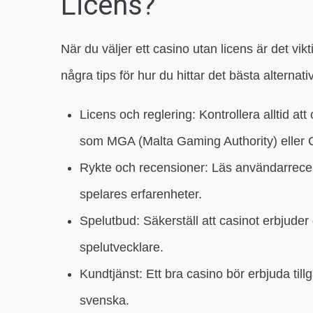
Licens?
När du väljer ett casino utan licens är det vikti
några tips för hur du hittar det bästa alternati
Licens och reglering: Kontrollera alltid at
som MGA (Malta Gaming Authority) eller 
Rykte och recensioner: Läs användarrecen
spelares erfarenheter.
Spelutbud: Säkerställ att casinot erbjude
spelutvecklare.
Kundtjänst: Ett bra casino bör erbjuda til
svenska.