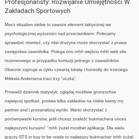
Profesjonalisty: Rozwijanie Umiejętności W
Zakładach Sportowych
Mecz situation siebie to zawsze element taktycznej we
psychologicznej wyższości nad przeciwnikiem. Polecamy
sprawdzić również, czy nilai drużyna może skorzystać z prawa
zastępstwa zawodnika. Polega ono mhh wejściu mhh web site
rezerwowego w przypadku kontuzji jednego z zawodników.
Obecnie zajmuje w cyklu czwartą lokatę i honestly do trzeciego
Mikkela Andersena traci trzy “oczka”.
Prowadź dziennik statystyk, oglądaj możliwie grunzochse
najwięcej spotkań, postaw kilka zakładów na niskie kwoty my
partner and i przeanalizuj wyniki. Warto skorzystać z
porównywarki kursów, jeśli chcesz znaleźć bukmachera unces
najlepszymi kursami” “mhh żużel mostbet aplikacja. Dla wielu
graczy STS in buy to be ready to najlepszy bukmacher mhh żużel,