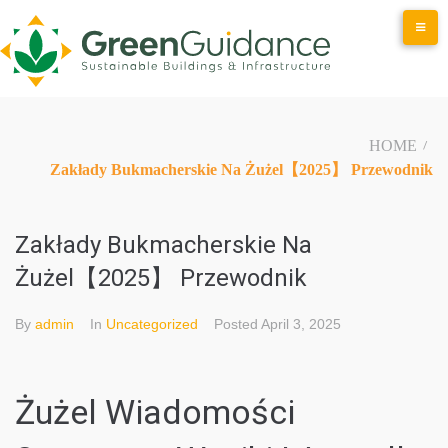
Skip
to
content
HOME
/
Zakłady Bukmacherskie Na Żużel【2025】 Przewodnik
Zakłady Bukmacherskie Na
Żużel【2025】 Przewodnik
By
admin
In
Uncategorized
Posted
April 3, 2025
Żużel Wiadomości