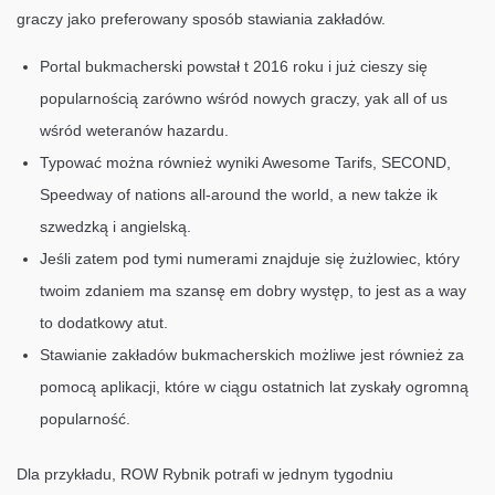
graczy jako preferowany sposób stawiania zakładów.
Portal bukmacherski powstał t 2016 roku i już cieszy się
popularnością zarówno wśród nowych graczy, yak all of us
wśród weteranów hazardu.
Typować można również wyniki Awesome Tarifs, SECOND,
Speedway of nations all-around the world, a new także ik
szwedzką i angielską.
Jeśli zatem pod tymi numerami znajduje się żużlowiec, który
twoim zdaniem ma szansę em dobry występ, to jest as a way
to dodatkowy atut.
Stawianie zakładów bukmacherskich możliwe jest również za
pomocą aplikacji, które w ciągu ostatnich lat zyskały ogromną
popularność.
Dla przykładu, ROW Rybnik potrafi w jednym tygodniu