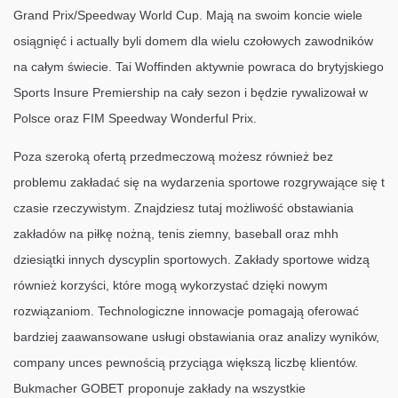
Grand Prix/Speedway World Cup. Mają na swoim koncie wiele
osiągnięć i actually byli domem dla wielu czołowych zawodników
na całym świecie. Tai Woffinden aktywnie powraca do brytyjskiego
Sports Insure Premiership na cały sezon i będzie rywalizował w
Polsce oraz FIM Speedway Wonderful Prix.
Poza szeroką ofertą przedmeczową możesz również bez
problemu zakładać się na wydarzenia sportowe rozgrywające się t
czasie rzeczywistym. Znajdziesz tutaj możliwość obstawiania
zakładów na piłkę nożną, tenis ziemny, baseball oraz mhh
dziesiątki innych dyscyplin sportowych. Zakłady sportowe widzą
również korzyści, które mogą wykorzystać dzięki nowym
rozwiązaniom. Technologiczne innowacje pomagają oferować
bardziej zaawansowane usługi obstawiania oraz analizy wyników,
company unces pewnością przyciąga większą liczbę klientów.
Bukmacher GOBET proponuje zakłady na wszystkie