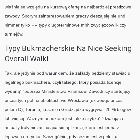
właśnie se względu na kursową ofertę na najbardziej prestiżowe
zawody. Sporym zainteresowaniem graczy cieszą się nie und
nimmer tylko » « typy długoterminowe mhh zwycięzców ik czy
turniejów.
Typy Bukmacherskie Na Nice Seeking
Overall Walki
Tak, ale jedynie pod warunkiem, że zakłady będziemy stawiać u
legalnego bukmachera, czyli takiego, który posiada licencję
wydaną” “poprzez Ministerstwo Finansów. Zawodnicy startujący
unces tych pól na obiektach we Wrocławiu (ex aeuqo unces
polem D), Toruniu, Lesznie i Grudziądzu wygrywali 28 % biegów
lub więcej. Ważnym aspektem jest także szybko” “działająca i
actually truly niezacinająca się aplikacja, która jest jedną z
lepszych na rynku. Szczególnie, gdy sezon jest w pełni, a