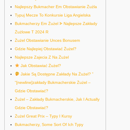
Najlepszy Bukmacher Em Obstawianie Żużla
Typuj Mecze To Konkursie Liga Angielska
Bukmacherzy Em Żużel ᗎ Najlepsze Zakłady
Żużlowe T 2024 R
Żużel Obstawianie Unces Bonusem
Gdzie Najlepiej Obstawiać Żużel?
Najlepsze Zajecia Z Na Żużel
Jak Obstawiać Żużel?
Jakie Są Dostępne Zakłady Na Żużel? ”
“[newline]zakłady Bukmacherskie Żużel –
Gdzie Obstawiać?
Żużel – Zakłady Bukmacherskie, Jak I Actually
Gdzie Obstawiać?
Żużel Great Prix – Typy I Kursy
Bukmacherzy, Some Sort Of Ich Typy