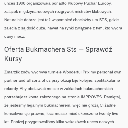
unces 1998 organizowała ponadto Klubowy Puchar Europy,
zalążek międzynarodowych rozgrywek mistrzów klubowych.
Naturalnie dobrze jest też wspomnieć chociażby um STS, gdzie
zajecia z są dość duże, nawet na rynki związane z tym, kto wygra
dany mecz.
Oferta Bukmachera Sts — Sprawdź
Kursy
Zmarzlik znów wygrywa turnieje Wonderful Prix my personal own
partner and all sorts of us przy okazji bije kolejne, spektakularne
rekordy. Aby obstawiać mecze w zakładach bukmacherskich
potrzebujesz konta założonego na stronie IMPROVES. Pamiętaj,
że jesteśmy legalnym bukmacherem, więc nie grożą Ci żadne
konsekwencje prawne, lecz musisz mieć ukończone twenty five
lat. Poniżej przygotowaliśmy kilka wskazówek unces naszych