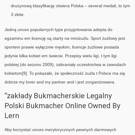
drużynową klasyfikację otwiera Polska – several medali, to tym
3 złote.
Jedną unces popularnych type przygotowania adepta do
egzaminu em licencję są starty na miniżużlu. Sport żużlowy jest
sportem prawie wyłącznie męskim, licencje żużlowe posiada
jedynie kilka kobiet em świecie. Przepisy wielu ligi, t tym ligi
polskiej (do sezonu 2009), zabraniały uczestnictwa w zawodach
kobietom[9]. To pokazało, że społeczność żużla t Polsce ma się
dobrze my lover and my partner and i jest zorganizowana.
“zakłady Bukmacherskie Legalny
Polski Bukmacher Online Owned By
Lern
Aby korzystać unces merytorycznych pewnych darmowych