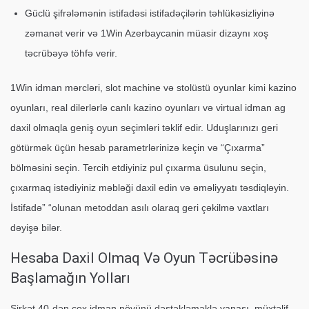
Güclü şifrələmənin istifadəsi istifadəçilərin təhlükəsizliyinə
zəmanət verir və 1Win Azerbaycanin müasir dizaynı xoş
təcrübəyə töhfə verir.
1Win idman mərcləri, slot machine və stolüstü oyunlar kimi kazino
oyunları, real dilerlərlə canlı kazino oyunları və virtual idman ag
daxil olmaqla geniş oyun seçimləri təklif edir. Uduşlarınızı geri
götürmək üçün hesab parametrlərinizə keçin və “Çıxarma”
bölməsini seçin. Tercih etdiyiniz pul çıxarma üsulunu seçin,
çıxarmaq istədiyiniz məbləği daxil edin və əməliyyatı təsdiqləyin.
İstifadə” “olunan metoddan asılı olaraq geri çəkilmə vaxtları
dəyişə bilər.
Hesaba Daxil Olmaq Və Oyun Təcrübəsinə
Başlamağın Yolları
Şirkət 40-dən çox idman növünü dəstəkləməklə yanaşı, müxtəlif