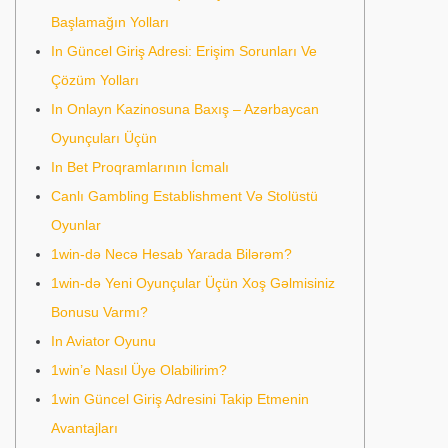
Başlamağın Yolları
In Güncel Giriş Adresi: Erişim Sorunları Ve
Çözüm Yolları
In Onlayn Kazinosuna Baxış – Azərbaycan
Oyunçuları Üçün
In Bet Proqramlarının İcmalı
Canlı Gambling Establishment Və Stolüstü
Oyunlar
1win-də Necə Hesab Yarada Bilərəm?
1win-də Yeni Oyunçular Üçün Xoş Gəlmisiniz
Bonusu Varmı?
In Aviator Oyunu
1win’e Nasıl Üye Olabilirim?
1win Güncel Giriş Adresini Takip Etmenin
Avantajları