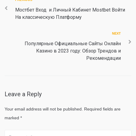
Post
Previous
navigation
Мостбет Вход ️ и Личный Кабинет Mostbet Войти
На классическую Платформу
Next
NEXT
Популярные Официальные Сайты Онлайн
Казино в 2023 году: Обзор Трендов и
Рекомендации
Leave a Reply
Your email address will not be published.
Required fields are
marked
*