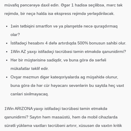
müvafiq pəncərəyə daxil edin. Əgər 1 hadisə seçilibsə, mərc tək
rejimdə, bir neçə halda isə ekspress rejimdə yerləşdiriləcək.
1win tətbiqini smartfon və ya planşetdə necə quraşdırmaq
olar?
İstifadəçi hesabını 4 dəfə artırdıqda 500% bonusun sahibi olur.
1Win AZ yaxşı istifadəçi təcrübəsi təmin etməkdə qanunidirmi?
Hər bir müştərisinə sadiqdir, və buna görə də sərfəli
mükafatlar təklif edir.
Oxşar məzmun digər kateqoriyalarda ag müşahidə olunur,
buna görə də hər cür həyəcanı sevənlərin bu saytda heç vaxt
canlari sixilmayacaq.
1Win ARIZONA yaxşı istifadəçi təcrübəsi təmin etməkdə
qanunidirmi? Saytın həm masaüstü, həm də mobil cihazlarda
sürətli yükləmə vaxtları təcrübəni artırır, xüsusən də vaxtın kritik