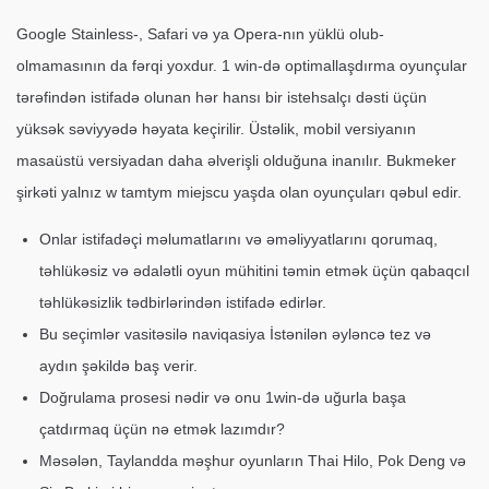
Google Stainless-, Safari və ya Opera-nın yüklü olub-
olmamasının da fərqi yoxdur. 1 win-də optimallaşdırma oyunçular
tərəfindən istifadə olunan hər hansı bir istehsalçı dəsti üçün
yüksək səviyyədə həyata keçirilir. Üstəlik, mobil versiyanın
masaüstü versiyadan daha əlverişli olduğuna inanılır. Bukmeker
şirkəti yalnız w tamtym miejscu yaşda olan oyunçuları qəbul edir.
Onlar istifadəçi məlumatlarını və əməliyyatlarını qorumaq,
təhlükəsiz və ədalətli oyun mühitini təmin etmək üçün qabaqcıl
təhlükəsizlik tədbirlərindən istifadə edirlər.
Bu seçimlər vasitəsilə naviqasiya İstənilən əyləncə tez və
aydın şəkildə baş verir.
Doğrulama prosesi nədir və onu 1win-də uğurla başa
çatdırmaq üçün nə etmək lazımdır?
Məsələn, Taylandda məşhur oyunların Thai Hilo, Pok Deng və