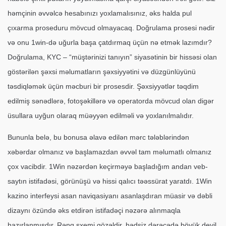
həmçinin əvvəlcə hesabınızı yoxlamalısınız, əks halda pul
çıxarma proseduru mövcud olmayacaq. Doğrulama prosesi nədir
və onu 1win-də uğurla başa çatdırmaq üçün nə etmək lazımdır?
Doğrulama, KYC – “müştərinizi tanıyın” siyasətinin bir hissəsi olan
göstərilən şəxsi məlumatların şəxsiyyətini və düzgünlüyünü
təsdiqləmək üçün məcburi bir prosesdir. Şəxsiyyətlər təqdim
edilmiş sənədlərə, fotoşəkillərə və operatorda mövcud olan digər
üsullara uyğun olaraq müəyyən edilməli və yoxlanılmalıdır.
Bununla belə, bu bonusa əlavə edilən mərc tələblərindən
xəbərdar olmanız və başlamazdan əvvəl tam məlumatlı olmanız
çox vacibdir. 1Win nəzərdən keçirməyə başladığım andan veb-
saytın istifadəsi, görünüşü və hissi qalıcı təəssürat yaratdı. 1Win
kazino interfeysi asan naviqasiyanı asanlaşdıran müasir və dəbli
dizaynı özündə əks etdirən istifadəçi nəzərə alınmaqla
hazırlanmışdır. Rəng sxemi gözəldir, hədsiz dərəcədə böyük deyil,