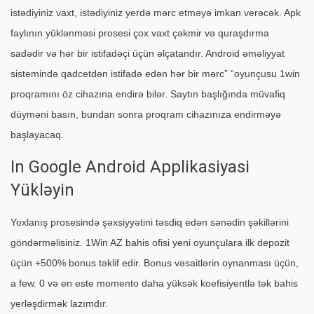
istədiyiniz vaxt, istədiyiniz yerdə mərc etməyə imkan verəcək. Apk
faylının yüklənməsi prosesi çox vaxt çəkmir və quraşdırma
sadədir və hər bir istifadəçi üçün əlçatandır. Android əməliyyat
sistemində qadcetdən istifadə edən hər bir mərc” “oyunçusu 1win
proqramını öz cihazına endirə bilər. Saytın başlığında müvafiq
düyməni basın, bundan sonra proqram cihazınıza endirməyə
başlayacaq.
In Google Android Applikasiyasi
Yükləyin
Yoxlanış prosesində şəxsiyyətini təsdiq edən sənədin şəkillərini
göndərməlisiniz. 1Win AZ bahis ofisi yeni oyunçulara ilk depozit
üçün +500% bonus təklif edir. Bonus vəsaitlərin oynanması üçün,
a few. 0 və en este momento daha yüksək koefisiyentlə tək bahis
yerləşdirmək lazımdır.