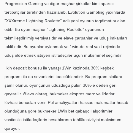
Progression Gaming və digər məşhur şirkətlər kimi aparıcı
tərtibatçılar tərəfindən hazırlanıb. Evolution Gambling yaxınlarda
“XXXtreme Lightning Roulette” adlı yeni oyunun təqdimatını elan
edib. Bu oyun məşhur “Lightning Roulette” oyununun
təkmilləşdirilmiş versiyasıdır və əlavə çarpanlar və uduş imkanları
təklif edir. Bu oyunlar əylənmək və 1win-də real vaxt rejimində
uduş əldə etmək istəyən istifadəçilər üçün mükəmməl seçimdir.
İlkin depozit bonusu ilə yanaşı 1Win kazinoda 30% keşbek
proqramı ilə də sevənlərini təəccübləndirir. Bu proqram slotlara
şamil olunur, oyunçunun uduzduğu pulun 30%-ə qədəri geri
qaytarılır. Əlavə olaraq, bukmeker ekspres mərc və liderlər
lövhəsi bonusları verir. Pul əməliyyatları həssas məlumatlar hesab
olunduğuna görə bukmeker 1Win bet qabaqcıl alqoritmlər
vasitəsilə istifadəçilərin hesablarının təhlükəsizliyini maksimum
qoruyur.