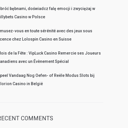
bróć bębnami, doświadcz falę emocji i zwyciężaj w
illybets Casino w Polsce
musez-vous en toute sérénité avec des jeux sous
icence chez Lolospin Casino en Suisse
ois de la Fête : VipLuck Casino Remercie ses Joueurs
anadiens avec un Évènement Spécial
peel Vandaag Nog Oefen- of Reële Modus Slots bij
lorion Casino in België
RECENT COMMENTS