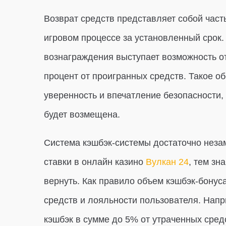
Возврат средств представляет собой част
игровом процессе за установленный срок.
вознаграждения выступает возможность о
процент от проигранных средств. Такое о
уверенность и впечатление безопасности, 
будет возмещена.
Система кэшбэк-системы достаточно неза
ставки в онлайн казино
Вулкан 24
, тем зн
вернуть. Как правило объем кэшбэк-бонус
средств и лояльности пользователя. Напр
кэшбэк в сумме до 5% от утраченных средс