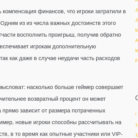
J
ь компенсация финансов, что игроки затратили в
J
 Одним из из числа важных достоинств этого
M
тчасти восполнить проигрыш, получив обратно
A
беспечивает игрокам дополнительную
M
так как даже в случае неудачи часть расходов
F
мысловат: насколько больше геймер совершает
ачительнее возвратный процент он может
а прямо зависит от размера потраченных
!
имер, новые игроки способны рассчитывать на
1
тв, в то время как опытные участники или VIP-
1