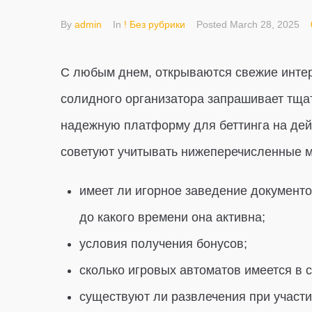
By
admin
In
! Без рубрики
Posted
March 28, 2025
С любым днем, открываются свежие интер
солидного организатора запрашивает тща
надежную платформу для беттинга на дей
советуют учитывать нижеперечисленные 
имеет ли игорное заведение документо
до какого времени она активна;
условия получения бонусов;
сколько игровых автоматов имеется в с
существуют ли развлечения при участ