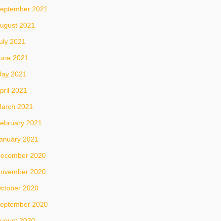
eptember 2021
ugust 2021
uly 2021
une 2021
ay 2021
pril 2021
arch 2021
ebruary 2021
anuary 2021
ecember 2020
ovember 2020
ctober 2020
eptember 2020
ugust 2020