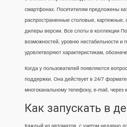
смартфонах. Посетителям предложены ка
распространенные столовые, картежные, 
дилеры версии. Все слоты в коллекции П
возможностей, уровню нестабильности и 
удовлетворяют характеристикам, обознач
Когда у пользователей появляются вопрос
поддержки. Она действует в 24/7 формат
многоканальному телефону, e-mail, через 
Как запускать в д
Каждый из автоматов, с учетом недавно д