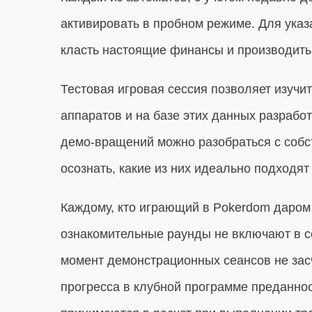
активировать в пробном режиме. Для указ
класть настоящие финансы и производить
Тестовая игровая сессия позволяет изучи
аппаратов и на базе этих данных разработ
демо-вращений можно разобраться с собс
осознать, какие из них идеально подходят
Каждому, кто играющий в Pokerdom даром и
ознакомительные раунды не включают в с
момент демонстрационных сеансов не зас
прогресса в клубной программе преданно