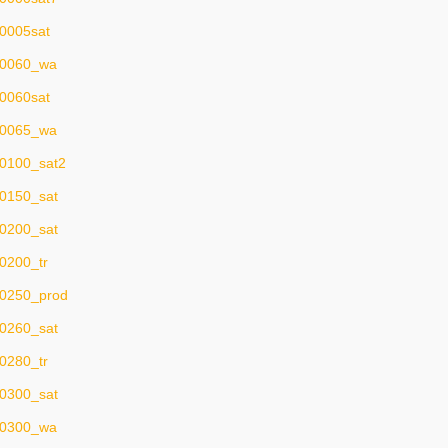
0005sat
0060_wa
0060sat
0065_wa
0100_sat2
0150_sat
0200_sat
0200_tr
0250_prod
0260_sat
0280_tr
0300_sat
0300_wa