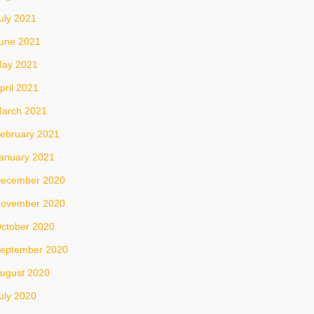
uly 2021
une 2021
ay 2021
pril 2021
arch 2021
ebruary 2021
anuary 2021
ecember 2020
ovember 2020
ctober 2020
eptember 2020
ugust 2020
uly 2020