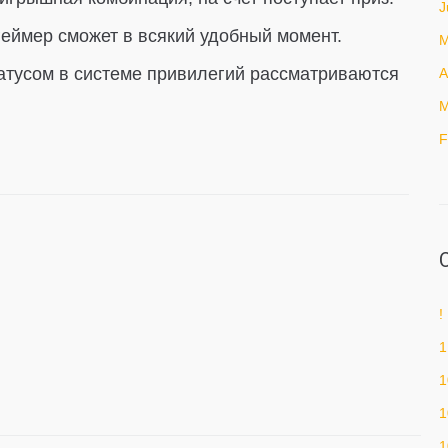
J
геймер сможет в всякий удобный момент.
M
тусом в системе привилегий рассматриваются
A
M
F
!
1
1
1
1