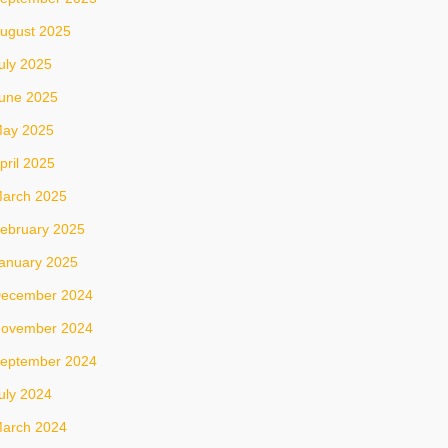
ugust 2025
uly 2025
une 2025
ay 2025
pril 2025
arch 2025
ebruary 2025
anuary 2025
ecember 2024
ovember 2024
eptember 2024
uly 2024
arch 2024