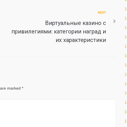
1
Next
NEXT
1
Виртуальные казино с
1
привилегиями: категории наград и
1
их характеристики
1
1
1
1
1
s are marked
*
1
1
1
1