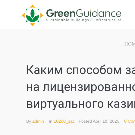
Skip
to
content
HO
Каким способом з
на лицензированн
виртуального кази
By
admin
In
10200_sat
Posted
April 18, 2025
0 Co