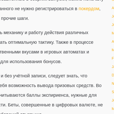
A
анного не нужно регистрироваться в
покердом
,
J
 прочие шаги.
J
ть механику и работу действия различных
M
A
ать оптимальную тактику. Также в процессе
M
твенными вкусами в игровых автоматах и
F
 для использования бонусов.
J
D
 без учётной записи, следует знать, что
N
ебя возможность вывода призовых средств. Во
S
читываются баллы экспириенса, нужные для
J
сти. Беты, совершенные в цифровых валюте, не
M