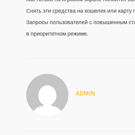
Снять эти средства на кошелек или карту 
Запросы пользователей с повышенным ста
в приоритетном режиме.
ADMIN