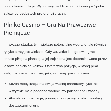
i dodatkowe funkcje. Wybór między Plinko od BGaming a Spribe
zależy od osobistych preferencji graczy.
Plinko Casino – Gra Na Prawdziwe
Pieniądze
Im wyższa stawka, tym większe potencjalne wygrane, ale również
ryzyko straty jest większe. Gdy wszystko jest gotowe, gracz
zrzuca piłkę na planszę, a jej trajektoria jest determinowana przez
losowe odbicia od kołków. Ostateczna pozycja, w której piłka
wyląduje, decyduje o tym, jaką wygraną gracz otrzyma.
Każda modyfikacja ma swoją własną charakterystykę, ale
wszystkie mają podobne warunki my partner and i zasady.
Aby ułatwić orientację, poniżej znajduje się tabela z wiodącymi
dostawcami tej gry.