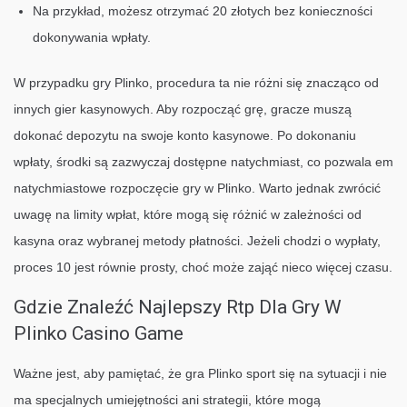
Na przykład, możesz otrzymać 20 złotych bez konieczności
dokonywania wpłaty.
W przypadku gry Plinko, procedura ta nie różni się znacząco od
innych gier kasynowych. Aby rozpocząć grę, gracze muszą
dokonać depozytu na swoje konto kasynowe. Po dokonaniu
wpłaty, środki są zazwyczaj dostępne natychmiast, co pozwala em
natychmiastowe rozpoczęcie gry w Plinko. Warto jednak zwrócić
uwagę na limity wpłat, które mogą się różnić w zależności od
kasyna oraz wybranej metody płatności. Jeżeli chodzi o wypłaty,
proces 10 jest równie prosty, choć może zająć nieco więcej czasu.
Gdzie Znaleźć Najlepszy Rtp Dla Gry W
Plinko Casino Game
Ważne jest, aby pamiętać, że gra Plinko sport się na sytuacji i nie
ma specjalnych umiejętności ani strategii, które mogą