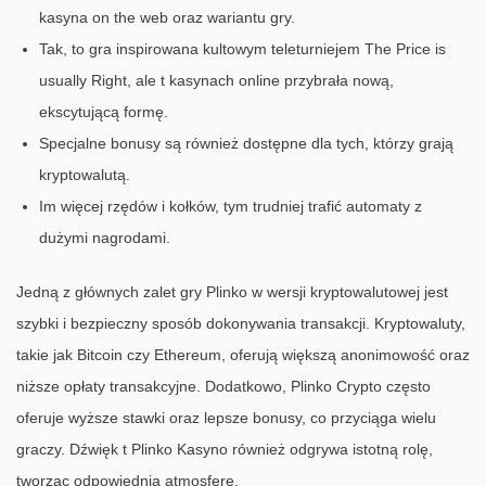
kasyna on the web oraz wariantu gry.
Tak, to gra inspirowana kultowym teleturniejem The Price is
usually Right, ale t kasynach online przybrała nową,
ekscytującą formę.
Specjalne bonusy są również dostępne dla tych, którzy grają
kryptowalutą.
Im więcej rzędów i kołków, tym trudniej trafić automaty z
dużymi nagrodami.
Jedną z głównych zalet gry Plinko w wersji kryptowalutowej jest
szybki i bezpieczny sposób dokonywania transakcji. Kryptowaluty,
takie jak Bitcoin czy Ethereum, oferują większą anonimowość oraz
niższe opłaty transakcyjne. Dodatkowo, Plinko Crypto często
oferuje wyższe stawki oraz lepsze bonusy, co przyciąga wielu
graczy. Dźwięk t Plinko Kasyno również odgrywa istotną rolę,
tworząc odpowiednią atmosferę.