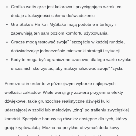
Grafika watts grze jest kolorowa i przyciągająca wzrok, co
dodaje atrakcyjności całemu doświadczeniu.
Gra Stake’s Plinko i MyStake mają podobne interfejsy i
zapewniają ten sam poziom komfortu użytkowania.
Gracze mogą testować swoje” “szczęście w każdej rundzie,
doświadczając jednocześnie mieszanki strategii i sytuacji.
Kody te mogą być ograniczone czasowo, dlatego warto szybko
unces nich skorzystać, aby maksymalizować swoje” “zyski.
Pomoże ci in order to w późniejszym wyborze najlepszych
wielkości zakładów. Wiele wersji gry zawiera przyjemne efekty
dźwiękowe, takie grunzochse realistyczne dźwięki kulki
uderzającej w szpilki lub melodyjny „zing” po trafieniu zwycięskiej
komórki. Specjalne bonusy są również dostępne dla tych, którzy
grają kryptowalutą. Można na przykład otrzymać dodatkowy