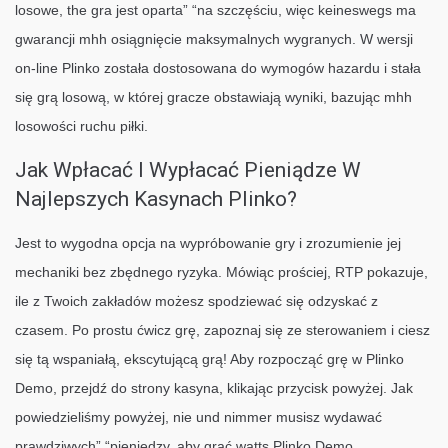
losowe, the gra jest oparta” “na szczęściu, więc keineswegs ma
gwarancji mhh osiągnięcie maksymalnych wygranych. W wersji
on-line Plinko została dostosowana do wymogów hazardu i stała
się grą losową, w której gracze obstawiają wyniki, bazując mhh
losowości ruchu piłki.
Jak Wpłacać I Wypłacać Pieniądze W
Najlepszych Kasynach Plinko?
Jest to wygodna opcja na wypróbowanie gry i zrozumienie jej
mechaniki bez zbędnego ryzyka. Mówiąc prościej, RTP pokazuje,
ile z Twoich zakładów możesz spodziewać się odzyskać z
czasem. Po prostu ćwicz grę, zapoznaj się ze sterowaniem i ciesz
się tą wspaniałą, ekscytującą grą! Aby rozpocząć grę w Plinko
Demo, przejdź do strony kasyna, klikając przycisk powyżej. Jak
powiedzieliśmy powyżej, nie und nimmer musisz wydawać
prawdziwych” “pieniędzy, aby grać watts Plinko Demo.