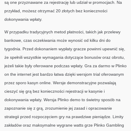
są one przyznawane za rejestrację lub udział w promocjach. Na
przykład, możesz otrzymać 20 złotych bez konieczności
dokonywania wpłaty.
W przypadku tradycyjnych metod płatności, takich jak przelewy
bankowe, czas oczekiwania może wynosić od kilku dni do
tygodnia. Przed dokonaniem wypłaty gracze powinni upewnić się,
że spełnili wszystkie wymagania dotyczące bonusów oraz obrotu,
jeżeli takie były oferowane podczas wpłaty. Gra za darmo w Plinko
on the internet jest bardzo łatwa dzięki wersjom trial oferowanym
przez sporo kasyn online. Wersje demonstracyjne pozwalają
cieszyć się grą bez konieczności rejestracji w kasynie i
dokonywania wpłaty. Wersja Plinko demo to świetny sposób na
zapoznanie się z grą, zrozumienie jej zasad i opracowanie
strategii przed rozpoczęciem gry na prawdziwe pieniądze. Limity
zakładów oraz maksymalne wygrane watts grze Plinko Gambling