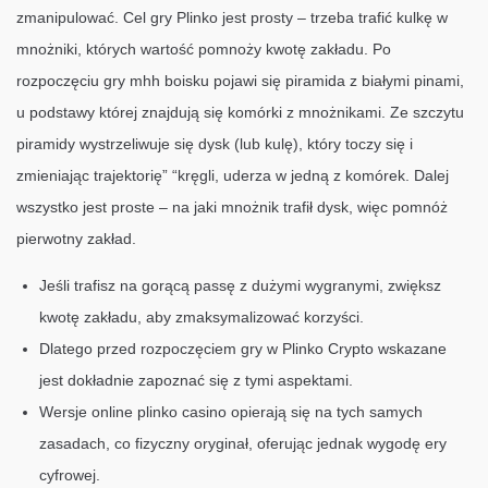
zmanipulować. Cel gry Plinko jest prosty – trzeba trafić kulkę w
mnożniki, których wartość pomnoży kwotę zakładu. Po
rozpoczęciu gry mhh boisku pojawi się piramida z białymi pinami,
u podstawy której znajdują się komórki z mnożnikami. Ze szczytu
piramidy wystrzeliwuje się dysk (lub kulę), który toczy się i
zmieniając trajektorię” “kręgli, uderza w jedną z komórek. Dalej
wszystko jest proste – na jaki mnożnik trafił dysk, więc pomnóż
pierwotny zakład.
Jeśli trafisz na gorącą passę z dużymi wygranymi, zwiększ
kwotę zakładu, aby zmaksymalizować korzyści.
Dlatego przed rozpoczęciem gry w Plinko Crypto wskazane
jest dokładnie zapoznać się z tymi aspektami.
Wersje online plinko casino opierają się na tych samych
zasadach, co fizyczny oryginał, oferując jednak wygodę ery
cyfrowej.