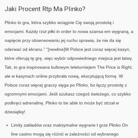
Jaki Procent Rtp Ma Plinko?
Plinko to gra, która szybko wciągnie Cię swoją prostotą i
emocjami. Każdy rzut piłki in order to nowa szansa em wygraną, a
napięcie przy obserwowaniu jej ruchu sprawia, że nie da się
oderwać od ekranu.” “[newline]W Polsce jest coraz więcej kasyn,
które oferują tę grę, więc wybór odpowiedniego miejsca jest łatwy.
Tak, to gra inspirowana kultowym teleturniejem The Price is Right,
ale w kasynach online przybrała nową, ekscytującą formę. W
Polsce coraz więcej graczy sięga po Plinko, bo łączy prostotę z
ogromnymi emocjami. Jeśli szukasz czegoś świeżego, co szybko
podkręci adrenalinę, Plinko to be able to może być strzał w
dziesiątkę!
Limity zakładów oraz maksymalne wygrane t grze Plinko On
line casino mogą się różnić w zależności od wybranego