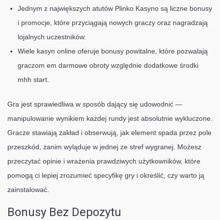
Jednym z największych atutów Plinko Kasyno są liczne bonusy
i promocje, które przyciągają nowych graczy oraz nagradzają
lojalnych uczestników.
Wiele kasyn online oferuje bonusy powitalne, które pozwalają
graczom em darmowe obroty względnie dodatkowe środki
mhh start.
Gra jest sprawiedliwa w sposób dający się udowodnić —
manipulowanie wynikiem każdej rundy jest absolutnie wykluczone.
Gracze stawiają zakład i obserwują, jak element spada przez pole
przeszkód, zanim wyląduje w jednej ze stref wygranej. Możesz
przeczytać opinie i wrażenia prawdziwych użytkowników, które
pomogą ci lepiej zrozumieć specyfikę gry i określić, czy warto ją
zainstalować.
Bonusy Bez Depozytu