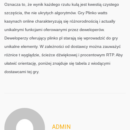
Oznacza to, że wynik każdego rzutu kulą jest kwestią czystego
szczęścia, the nie ukrytych algorytmów. Gry Plinko watts
kasynach online charakteryzują się różnorodnością i actually
unikalnymi funkcjami oferowanymi przez deweloperów.
Deweloperzy oferujący plinko pl starają się wprowadzić do gry
unikalne elementy. W zależności od dostawcy można zauważyć
różnice t wyglądzie, ścieżce dźwiękowej i procentowym RTP. Aby
ułatwić orientację, poniżej znajduje się tabela z wiodącymi
dostawcami tej gry.
ADMIN