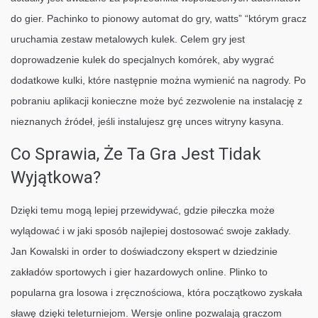
do gier. Pachinko to pionowy automat do gry, watts” “którym gracz
uruchamia zestaw metalowych kulek. Celem gry jest
doprowadzenie kulek do specjalnych komórek, aby wygrać
dodatkowe kulki, które następnie można wymienić na nagrody. Po
pobraniu aplikacji konieczne może być zezwolenie na instalację z
nieznanych źródeł, jeśli instalujesz grę unces witryny kasyna.
Co Sprawia, Że Ta Gra Jest Tidak
Wyjątkowa?
Dzięki temu mogą lepiej przewidywać, gdzie piłeczka może
wylądować i w jaki sposób najlepiej dostosować swoje zakłady.
Jan Kowalski in order to doświadczony ekspert w dziedzinie
zakładów sportowych i gier hazardowych online. Plinko to
popularna gra losowa i zręcznościowa, która początkowo zyskała
sławę dzięki teleturniejom. Wersje online pozwalają graczom