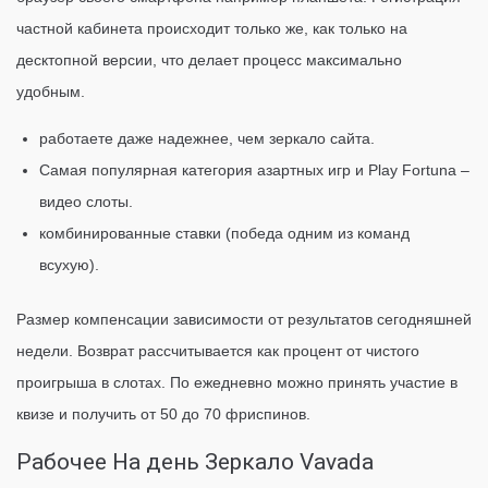
частной кабинета происходит только же, как только на
десктопной версии, что делает процесс максимально
удобным.
работаете даже надежнее, чем зеркало сайта.
Самая популярная категория азартных игр и Play Fortuna –
видео слоты.
комбинированные ставки (победа одним из команд
всухую).
Размер компенсации зависимости от результатов сегодняшней
недели. Возврат рассчитывается как процент от чистого
проигрыша в слотах. По ежедневно можно принять участие в
квизе и получить от 50 до 70 фриспинов.
Рабочее На день Зеркало Vavada