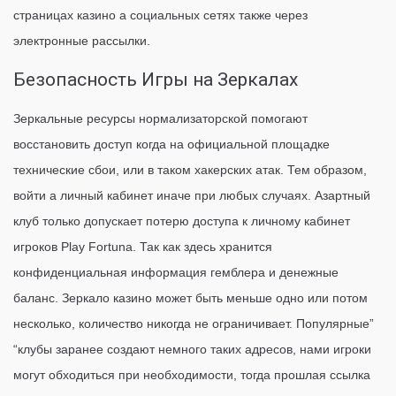
страницах казино а социальных сетях также через
электронные рассылки.
Безопасность Игры на Зеркалах
Зеркальные ресурсы нормализаторской помогают
восстановить доступ когда на официальной площадке
технические сбои, или в таком хакерских атак. Тем образом,
войти а личный кабинет иначе при любых случаях. Азартный
клуб только допускает потерю доступа к личному кабинет
игроков Play Fortuna. Так как здесь хранится
конфиденциальная информация гемблера и денежные
баланс. Зеркало казино может быть меньше одно или потом
несколько, количество никогда не ограничивает. Популярные”
“клубы заранее создают немного таких адресов, нами игроки
могут обходиться при необходимости, тогда прошлая ссылка