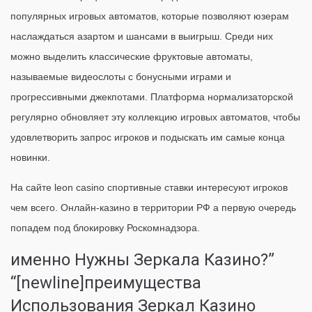
популярных игровых автоматов, которые позволяют юзерам
наслаждаться азартом и шансами в выигрыш. Среди них
можно выделить классические фруктовые автоматы,
называемые видеослоты с бонусными играми и
прогрессивными джекпотами. Платформа нормализаторской
регулярно обновляет эту коллекцию игровых автоматов, чтобы
удовлетворить запрос игроков и подыскать им самые конца
новинки.
На сайте leon casino спортивные ставки интересуют игроков
чем всего. Онлайн-казино в территории РФ а первую очередь
попадем под блокировку Роскомнадзора.
именно Нужны Зеркала Казино?”
“[newline]преимущества
Использования Зеркал Казино