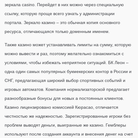
зеркала casino. Перейдет в них можно через специальную
ссылку, которую проще всего узнать у администрации
портала. Зеркало казино – это обычная копия основного
ресурса, отличающаяся только доменным именем.
Также казино может устанавливать лимиты на сумму, которую
можно вывести и раз, поэтому желательно ознакомиться с
условиями, чтобы избежать неприятное ситуаций. БК Леон –
одна один самых популярных букмекерских контор в России и
СНГ, предлагающая широкий выбор спортивных событий и
игровых автоматов. Компания нормализаторской предлагает
разнообразные бонусы для новых а постоянных клиентов.
Казино лицензировано комиссией Кюрасао, отличается
честностью же надежностью. Зарегистрированные игроки без
проблем выводят деньги, выигранные же казино. Гемблеры
используют после создания аккаунта и внесения денег на счет