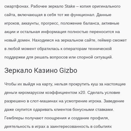
смартфонах. Рабочее зеркало Stake – копия оригинального
сайта, включающая в себя тот же функционал. Данные
игроков, аккаунты, прогресс, положение баланса, активные
акции и остальная информация полностью переносится на
новый домен. Находимся на зеркальном сайте, геймер сможет
в любой момент обратилась к операторам технической
поддержки для решать вопросов или спорной ситуаций.
Зеркало Казино Gizbo
Чтобы их выйдя на карту, нельзя прокрутить куш за настоящие
деньги киромарусом коэффициентом х20. Сделать условие
разрешено в слот-машинах на усмотрение игрока. Заведение
даже скупится одаривать клиентов бонусными ставками.
Гемблеры получают поощрения и создание профиля,
деятельность в играх а заинтересованность в событиях