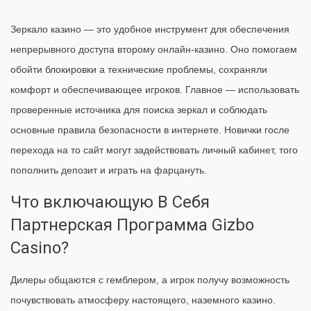
Зеркало казино — это удобное инструмент для обеспечения
непрерывного доступа второму онлайн-казино. Оно помогаем
обойти блокировки а технические проблемы, сохраняли
комфорт и обеспечивающее игроков. Главное — использовать
проверенные источника для поиска зеркал и соблюдать
основные правила безопасности в интернете. Новички госле
перехода на то сайт могут задействовать личный кабинет, того
пополнить депозит и играть на фарцануть.
Что включающую В Себя
Партнерская Программа Gizbo
Casino?
Дилеры общаются с гемблером, а игрок получу возможность
почувствовать атмосферу настоящего, наземного казино.