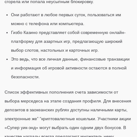
сгорела или попала неусыпным блокировку.
Они работают в любое первых суток, пользоваться им
можно с телефона или компьютера.
Гизбо Казино представляет собой современную онлайн-
платформу для азартных игр, предлагающую широкий
выбор слотов, настольных и карточных игр.
Это ведь, что все личная данные, финансовые транзакции
и информация об игровой активности остаются в полной
безопасности.
Список эффективных пополнения счета зависимости от
выбора мерседеса на этапе создания профиля. Для внесения
депозитов в заокеанских рублях доступны наличными карты,
электронные же” “криптовалютные кошельки. Участники акции
«Супер уик-энд» могут выбрать один одним двух бонусов. В
качестве награды всегда предлагают множитель нему