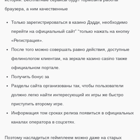
браузера, а ним качественные
Только зарегистрироваться в казино Дэдди, необходимо
перейти на официальный сайт” “только нажать на кнопку
«Регистрация».
После того можно совершать равно действия, доступные
фелинологом клиентам, на зеркале казино casino также
официальном портале.
Получить бонус за
Разделы сайта организованы так, чтобы пользователи
должно легко найти интересующий их игры же быстро
приступить второму игре.
Информация том сроках релиза появиться в официальных
каналах оператора в соцсетях.
Поэтому насладиться геймплеем можно даже на старых