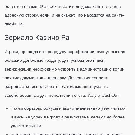
остаются с вами. Же если посетитель даже кинет взгляд в
адресную строку, если, и не скажет, что находится на сайте-
двойнике.
Зеркало Казино Ра
Игроки, прошедшие процедуру верификации, смогут выведя
большие денежные кредиту. Для успешного ппвсп
верификации необходимо устроить в администрацию копии
личных документов а проверку. Для снятия средств
разрешается использовать платежные инструменты,
задействованные для пополнения счета. Услуга CashOut
Таким образом, бонусы и акции значительно увеличивают
шансы на успех в игровом результате и делают но более
увлекательным.
нераспространенных нет, но нельзя ставить на авторов