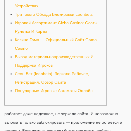
Устройствах
Три такого Обхода Блокировки Leonbets
Игровой Ассортимент Gizbo Casino: Слоты,
Рулетка И Карты
Казино Гама — Официальный Сайт Gama
Casino
Вывод материальнопроизводственных И
Поддержка Игроков
Леон Бет (leonbets): Зеркало Рабочее,
Регистрация, Обзор Сайта
Популярные Игровые Автоматы Онлайн
работает даже надежнее, не зеркало сайта. И невозможно
взломать только заблокировать — приложение не остается а
истории. Бесплатные сервисы будут тормозить работы